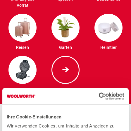
Vorrat
Reisen
Garten
Heimtier
Elektro
Stores in der Nähe von
Ihre Cookie-Einstellungen
Woolworth – Mannheim
Wir verwenden Cookies, um Inhalte und Anzeigen zu