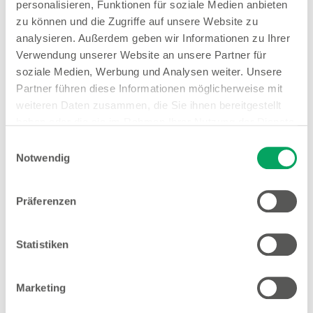
personalisieren, Funktionen für soziale Medien anbieten
zu können und die Zugriffe auf unsere Website zu
analysieren. Außerdem geben wir Informationen zu Ihrer
Verwendung unserer Website an unsere Partner für
Woolworth – Viernheim
soziale Medien, Werbung und Analysen weiter. Unsere
Robert-Schuman-Straße 8a
Partner führen diese Informationen möglicherweise mit
68519 Viernheim
weiteren Daten zusammen, die Sie ihnen bereitgestellt
haben oder die sie im Rahmen Ihrer Nutzung der Dienste
Entfernung
gesammelt haben. Weitere Details sowie die
Einwilligungsauswahl
1.06 km
Einstellungen zu den Cookies finden Sie
Notwendig
unter
Datenschutzhinweisen
.
Öffnungszeiten
Mo. - Sa.
09:30 - 20:00 Uhr
Präferenzen
Hinweis
Statistiken
Offene Stellen
1
EMYO Getränke
Marketing
1
Große Größen Damenwäsche
Anime T-Shirts