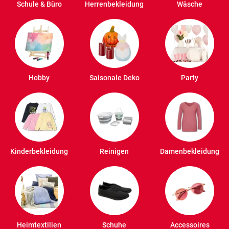
Schule & Büro
Herrenbekleidung
Wäsche
Hobby
Saisonale Deko
Party
Kinderbekleidung
Reinigen
Damenbekleidung
Heimtextilien
Schuhe
Accessoires