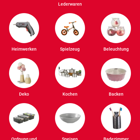
Lederwaren
Heimwerken
Spielzeug
Beleuchtung
Deko
Kochen
Backen
Ordnung und
Speisen
Badezimmer