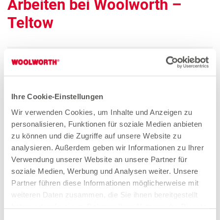
Arbeiten bei Woolworth –
Teltow
Quereinsteiger Verkauf Teilzeit (gn*)
Zum Stellenangebot
Ihre Cookie-Einstellungen
Wir verwenden Cookies, um Inhalte und Anzeigen zu
personalisieren, Funktionen für soziale Medien anbieten
Verkäuferin Teilzeit (gn*)
zu können und die Zugriffe auf unsere Website zu
Zum Stellenangebot
analysieren. Außerdem geben wir Informationen zu Ihrer
Verwendung unserer Website an unsere Partner für
soziale Medien, Werbung und Analysen weiter. Unsere
Partner führen diese Informationen möglicherweise mit
weiteren Daten zusammen, die Sie ihnen bereitgestellt
Stores in der Nähe von
haben oder die sie im Rahmen Ihrer Nutzung der Dienste
gesammelt haben. Weitere Details sowie die