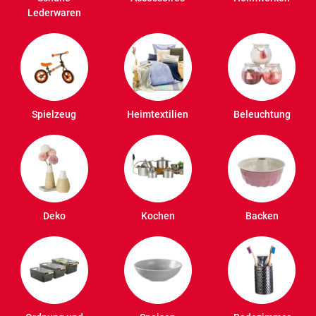
Lederwaren
Spielzeug
Heimtextilien
Beleuchtung
Deko
Kochen
Backen