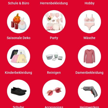
Schule & Büro
Herrenbekleidung
Hobby
Saisonale Deko
Party
Wäsche
Kinderbekleidung
Reinigen
Damenbekleidung
Schuhe
Accessoires
Heimwerken