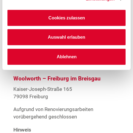
Cookies zulassen
Stores in der Nähe von
Woolworth – Freiburg im
Auswahl erlauben
Breisgau
Ablehnen
Woolworth – Freiburg im Breisgau
Kaiser-Joseph-Straße 165
79098 Freiburg
Aufgrund von Renovierungsarbeiten
vorübergehend geschlossen
Hinweis