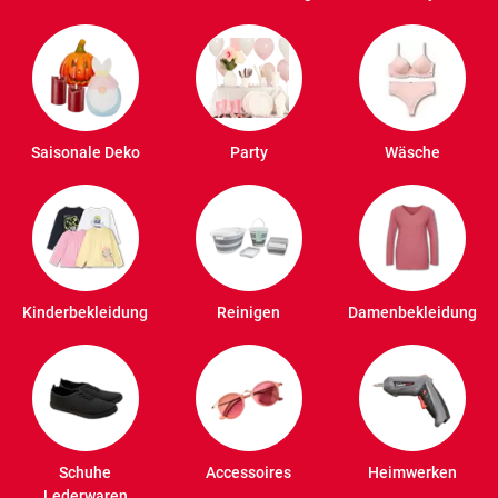
Saisonale Deko
Party
Wäsche
Kinderbekleidung
Reinigen
Damenbekleidung
Schuhe
Accessoires
Heimwerken
Lederwaren