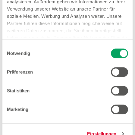
analysieren. Außerdem geben wir Informationen zu Ihrer
Freiburg im Breisgau
Verwendung unserer Website an unsere Partner für
soziale Medien, Werbung und Analysen weiter. Unsere
Partner führen diese Informationen möglicherweise mit
weiteren Daten zusammen, die Sie ihnen bereitgestellt
Filialleiter Vollzeit (gn*)
haben oder die sie im Rahmen Ihrer Nutzung der Dienste
Zum Stellenangebot
gesammelt haben. Weitere Details sowie die
Einwilligungsauswahl
Einstellungen zu den Cookies finden Sie
Notwendig
unter
Datenschutzhinweisen
.
Präferenzen
Quereinsteiger Verkauf Teilzeit (gn*)
Zum Stellenangebot
Statistiken
Marketing
Verkäuferin Teilzeit (gn*)
Zum Stellenangebot
Einstellungen