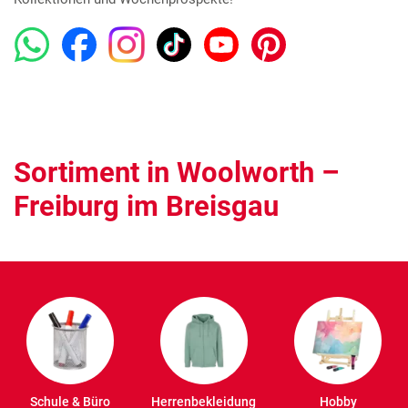
Sortiment in Woolworth –
Freiburg im Breisgau
Schule & Büro
Herrenbekleidung
Hobby