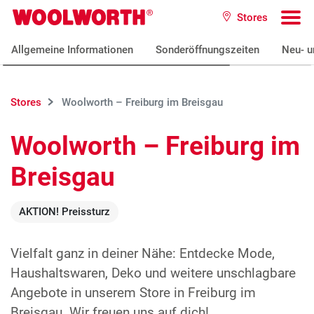
Zum Hauptinhalt
Stores
Woolworth GmbH
To
Allgemeine Informationen
Sonderöffnungszeiten
Neu- u
Stores
Woolworth – Freiburg im Breisgau
Woolworth – Freiburg im
Breisgau
AKTION! Preissturz
Vielfalt ganz in deiner Nähe: Entdecke Mode,
Haushaltswaren, Deko und weitere unschlagbare
Angebote in unserem Store in Freiburg im
Breisgau. Wir freuen uns auf dich!