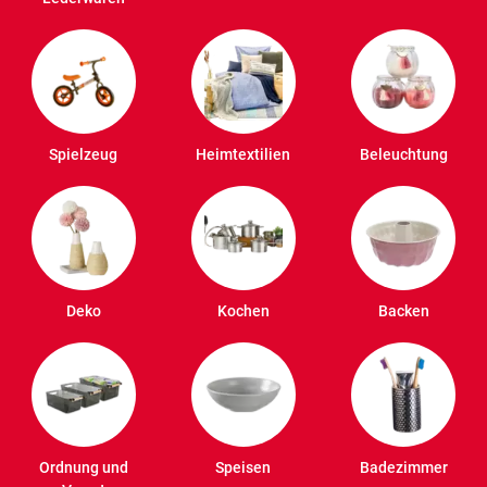
Spielzeug
Heimtextilien
Beleuchtung
Deko
Kochen
Backen
Ordnung und
Speisen
Badezimmer