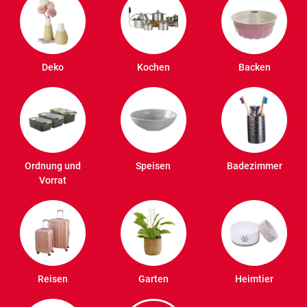
Deko
Kochen
Backen
Ordnung und
Speisen
Badezimmer
Vorrat
Reisen
Garten
Heimtier