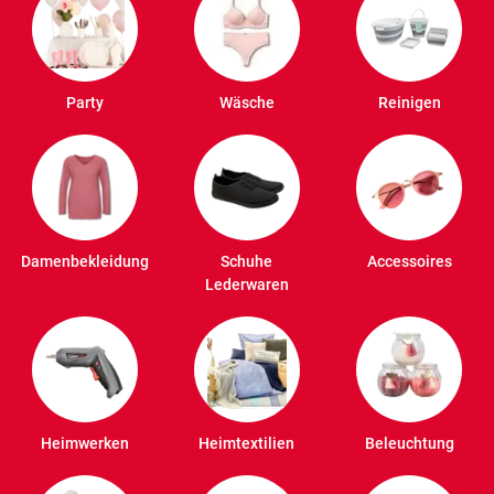
Party
Wäsche
Reinigen
Damenbekleidung
Schuhe
Accessoires
Lederwaren
Heimwerken
Heimtextilien
Beleuchtung