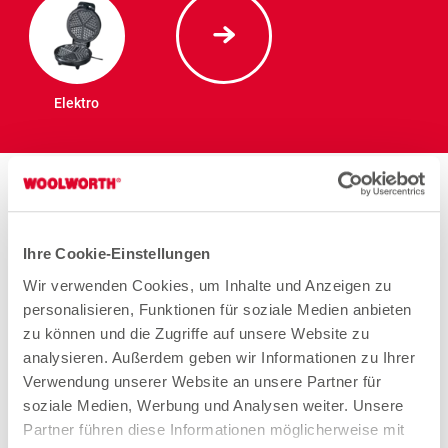
Elektro
Stores in der Nähe von
Woolworth – Fürth
Ihre Cookie-Einstellungen
Wir verwenden Cookies, um Inhalte und Anzeigen zu
personalisieren, Funktionen für soziale Medien anbieten
Woolworth – Fürth
zu können und die Zugriffe auf unsere Website zu
analysieren. Außerdem geben wir Informationen zu Ihrer
Schwabacher Straße 54
Verwendung unserer Website an unsere Partner für
90762 Fürth
soziale Medien, Werbung und Analysen weiter. Unsere
Partner führen diese Informationen möglicherweise mit
Aufgrund von Renovierungsarbeiten