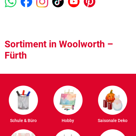
Sortiment in Woolworth –
Fürth
Schule & Büro
Hobby
Saisonale Deko