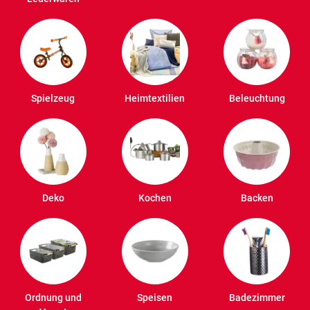
Spielzeug
Heimtextilien
Beleuchtung
Deko
Kochen
Backen
Ordnung und
Speisen
Badezimmer