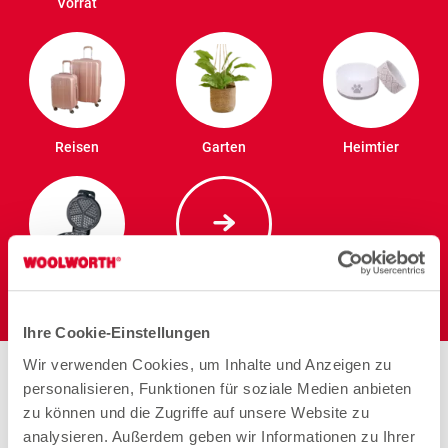
Vorrat
Reisen
Garten
Heimtier
Elektro
Ihre Cookie-Einstellungen
Wir verwenden Cookies, um Inhalte und Anzeigen zu
Stores in der Nähe von
personalisieren, Funktionen für soziale Medien anbieten
Woolworth – Schwalbach
zu können und die Zugriffe auf unsere Website zu
analysieren. Außerdem geben wir Informationen zu Ihrer