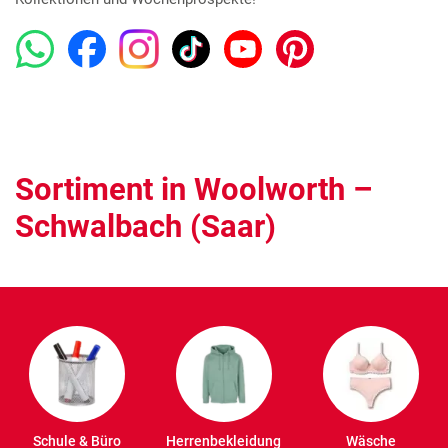
Sortiment in Woolworth –
Schwalbach (Saar)
Schule & Büro
Herrenbekleidung
Wäsche