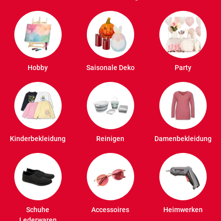
Hobby
Saisonale Deko
Party
Kinderbekleidung
Reinigen
Damenbekleidung
Schuhe
Accessoires
Heimwerken
Lederwaren