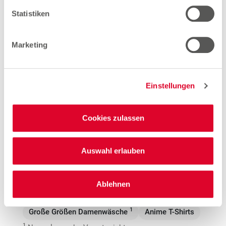
(Hessen)
Statistiken
Marketing
Woolworth – Homberg (Efze)
Kasseler Straße 3
34576 Homberg
Einstellungen
Entfernung
8.77 km
Cookies zulassen
Öffnungszeiten
Auswahl erlauben
Mo. - Sa.
09:00 - 19:00 Uhr
Hinweis
Ablehnen
Offene Stellen
1
Große Größen Damenwäsche
Anime T-Shirts
1