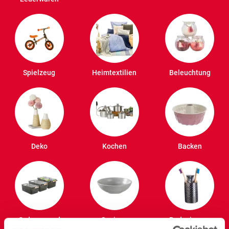
Spielzeug
Heimtextilien
Beleuchtung
Deko
Kochen
Backen
Ordnung und
Speisen
Badezimmer