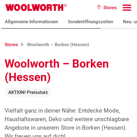
Zum Hauptinhalt
Stores
Woolworth GmbH
To
Allgemeine Informationen
Sonderöffnungszeiten
Neu- u
Stores
Woolworth – Borken (Hessen)
Woolworth – Borken
(Hessen)
AKTION! Preissturz
Vielfalt ganz in deiner Nähe: Entdecke Mode,
Haushaltswaren, Deko und weitere unschlagbare
Angebote in unserem Store in Borken (Hessen).
Wir freuen uns auf dich!