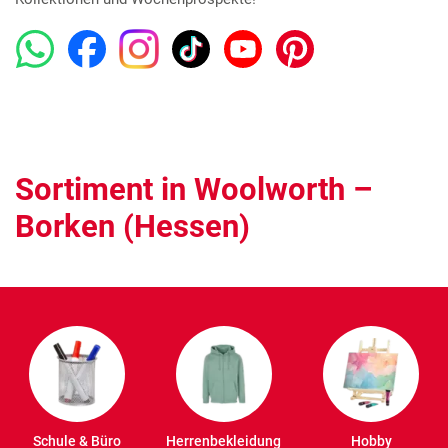
Sortiment in Woolworth –
Borken (Hessen)
Schule & Büro
Herrenbekleidung
Hobby