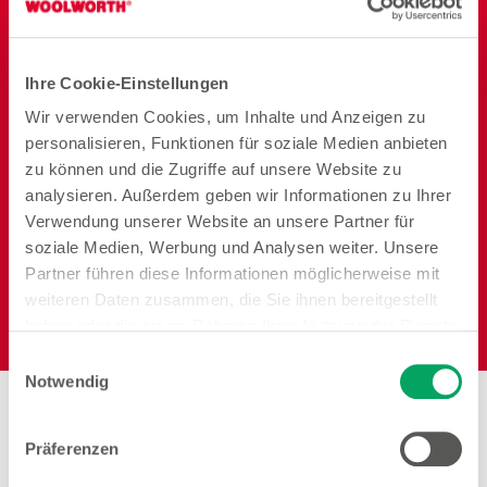
Vorrat
Ihre Cookie-Einstellungen
Wir verwenden Cookies, um Inhalte und Anzeigen zu
personalisieren, Funktionen für soziale Medien anbieten
Reisen
Garten
Heimtier
zu können und die Zugriffe auf unsere Website zu
analysieren. Außerdem geben wir Informationen zu Ihrer
Verwendung unserer Website an unsere Partner für
soziale Medien, Werbung und Analysen weiter. Unsere
Partner führen diese Informationen möglicherweise mit
weiteren Daten zusammen, die Sie ihnen bereitgestellt
Elektro
haben oder die sie im Rahmen Ihrer Nutzung der Dienste
gesammelt haben. Weitere Details sowie die
Einwilligungsauswahl
Einstellungen zu den Cookies finden Sie
Notwendig
Stores in der Nähe von
unter
Datenschutzhinweisen
.
Woolworth – Borken
Präferenzen