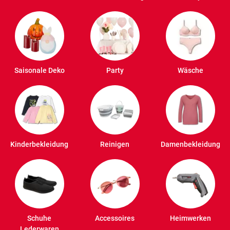
Saisonale Deko
Party
Wäsche
Kinderbekleidung
Reinigen
Damenbekleidung
Schuhe
Accessoires
Heimwerken
Lederwaren