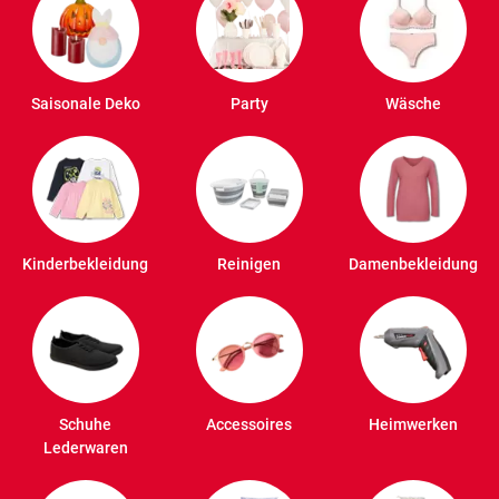
Saisonale Deko
Party
Wäsche
Kinderbekleidung
Reinigen
Damenbekleidung
Schuhe
Accessoires
Heimwerken
Lederwaren