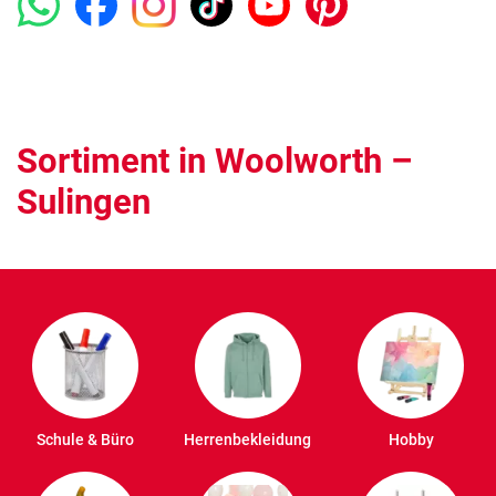
Sortiment in Woolworth –
Sulingen
Schule & Büro
Herrenbekleidung
Hobby