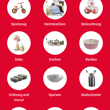
Spielzeug
Heimtextilien
Beleuchtung
Deko
Kochen
Backen
Ordnung und
Speisen
Badezimmer
Vorrat