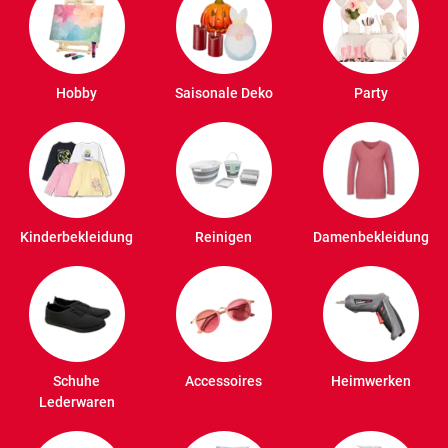
Hobby
Saisonale Deko
Party
Kinderbekleidung
Reinigen
Damenbekleidung
Schuhe
Accessoires
Heimwerken
Lederwaren