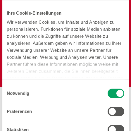
Ihre Cookie-Einstellungen
Wir verwenden Cookies, um Inhalte und Anzeigen zu
personalisieren, Funktionen für soziale Medien anbieten
Reisen
Garten
Heimtier
zu können und die Zugriffe auf unsere Website zu
analysieren. Außerdem geben wir Informationen zu Ihrer
Verwendung unserer Website an unsere Partner für
soziale Medien, Werbung und Analysen weiter. Unsere
Partner führen diese Informationen möglicherweise mit
weiteren Daten zusammen, die Sie ihnen bereitgestellt
Elektro
haben oder die sie im Rahmen Ihrer Nutzung der Dienste
gesammelt haben. Weitere Details sowie die
Einwilligungsauswahl
Einstellungen zu den Cookies finden Sie
Notwendig
unter
Datenschutzhinweisen
.
Präferenzen
Arbeiten bei Woolworth –
Geretsried
Statistiken