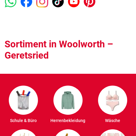
Sortiment in Woolworth –
Geretsried
Schule & Büro
Herrenbekleidung
Wäsche