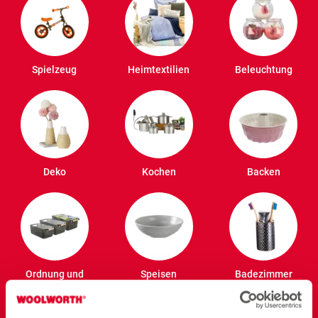
Spielzeug
Heimtextilien
Beleuchtung
Deko
Kochen
Backen
Ordnung und
Speisen
Badezimmer
Vorrat