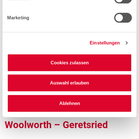
Marketing
Quereinsteiger Verkauf Teilzeit (gn*)
Zum Stellenangebot
Einstellungen
Verkäuferin Teilzeit (gn*)
Cookies zulassen
Zum Stellenangebot
Auswahl erlauben
Ablehnen
Stores in der Nähe von
Woolworth – Geretsried