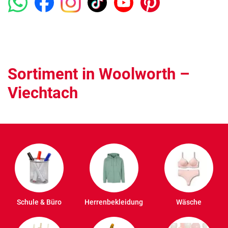
Sortiment in Woolworth –
Viechtach
Schule & Büro
Herrenbekleidung
Wäsche