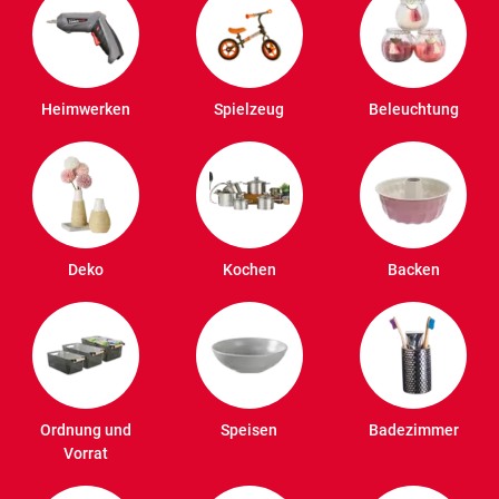
Heimwerken
Spielzeug
Beleuchtung
Deko
Kochen
Backen
Ordnung und
Speisen
Badezimmer
Vorrat