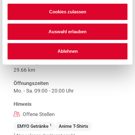
Mehr Informationen
Cookies zulassen
Woolworth – Straubing
Auswahl erlauben
Ittlinger Straße 146
94315 Straubing
Ablehnen
Entfernung
29.66 km
Öffnungszeiten
Mo. - Sa.
09:00 - 20:00 Uhr
Hinweis
Offene Stellen
1
EMYO Getränke
Anime T-Shirts
1