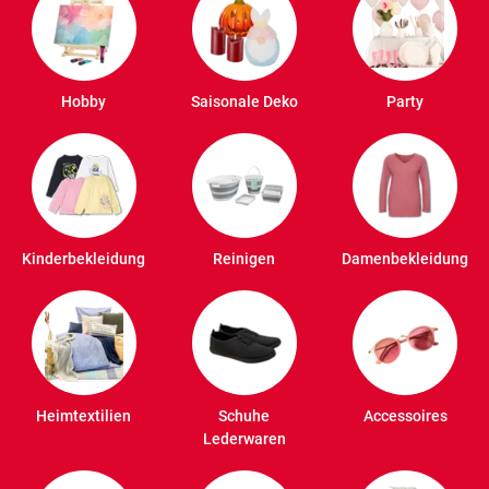
Hobby
Saisonale Deko
Party
Kinderbekleidung
Reinigen
Damenbekleidung
Heimtextilien
Schuhe
Accessoires
Lederwaren