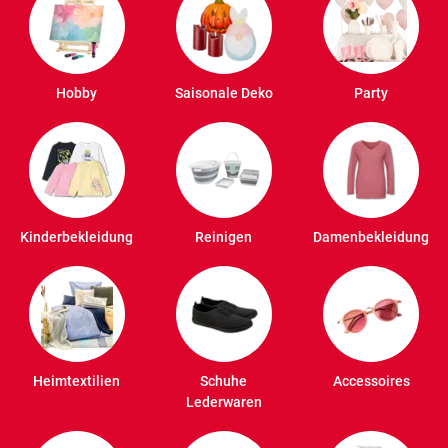
Hobby
Saisonale Deko
Party
Kinderbekleidung
Reinigen
Damenbekleidung
Heimtextilien
Schuhe
Accessoires
Lederwaren