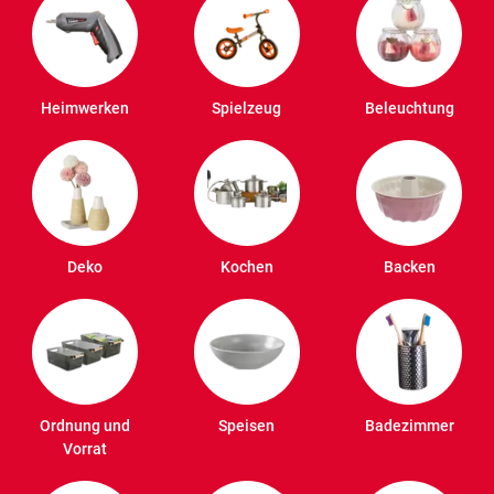
Heimwerken
Spielzeug
Beleuchtung
Deko
Kochen
Backen
Ordnung und
Speisen
Badezimmer
Vorrat