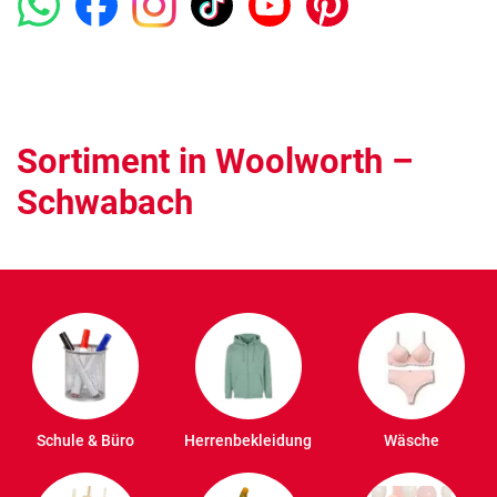
Sortiment in Woolworth –
Schwabach
Schule & Büro
Herrenbekleidung
Wäsche