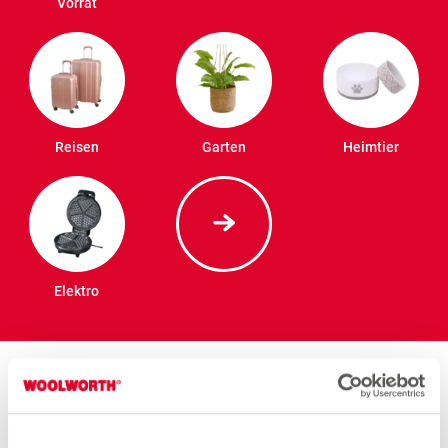
Vorrat
Reisen
Garten
Heimtier
Elektro
Stores in der Nähe von
Woolworth – Saarbrücken