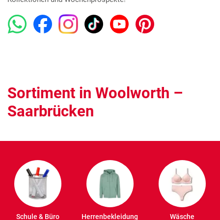
Sortiment in Woolworth –
Saarbrücken
Schule & Büro
Herrenbekleidung
Wäsche