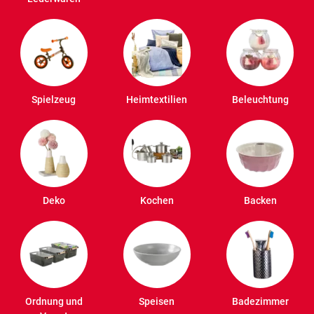
Spielzeug
Heimtextilien
Beleuchtung
Deko
Kochen
Backen
Ordnung und
Speisen
Badezimmer