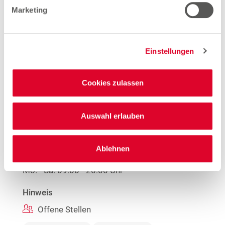
Marketing
Mehr Informationen
Einstellungen
Woolworth – Saarbrücken
Cookies zulassen
Breslauer Straße 1a
66121 Saarbrücken
Auswahl erlauben
Entfernung
3.65 km
Ablehnen
Öffnungszeiten
Mo. - Sa.
09:00 - 20:00 Uhr
Hinweis
Offene Stellen