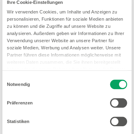
Ihre Cookie-Einstellungen
Wir verwenden Cookies, um Inhalte und Anzeigen zu
personalisieren, Funktionen für soziale Medien anbieten
Woolworth – Saarbrücken
zu können und die Zugriffe auf unsere Website zu
Stengelstraße 18
analysieren. Außerdem geben wir Informationen zu Ihrer
66117 Saarbrücken
Verwendung unserer Website an unsere Partner für
soziale Medien, Werbung und Analysen weiter. Unsere
Entfernung
Partner führen diese Informationen möglicherweise mit
0.67 km
weiteren Daten zusammen, die Sie ihnen bereitgestellt
haben oder die sie im Rahmen Ihrer Nutzung der Dienste
Öffnungszeiten
gesammelt haben. Weitere Details sowie die
Einwilligungsauswahl
Mo. - Fr.
09:00 - 19:00 Uhr
Einstellungen zu den Cookies finden Sie
Notwendig
Sa.
10:00 - 16:30 Uhr
unter
Datenschutzhinweisen
.
Hinweis
Präferenzen
Offene Stellen
Statistiken
1
EMYO Getränke
1
Nur solange der Vorrat reicht.