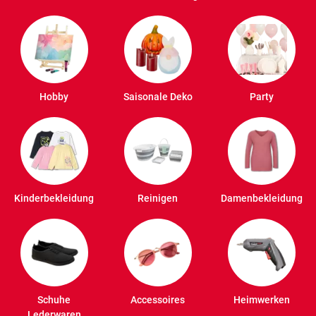
Hobby
Saisonale Deko
Party
Kinderbekleidung
Reinigen
Damenbekleidung
Schuhe
Accessoires
Heimwerken
Lederwaren