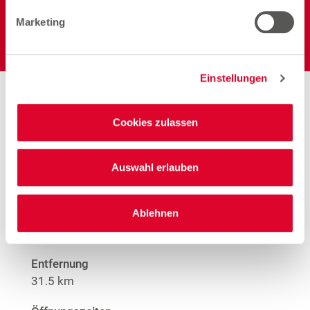
Marketing
Elektro
Einstellungen
Stores in der Nähe von
Woolworth – Heide
Cookies zulassen
Auswahl erlauben
Woolworth – Husum
Ablehnen
Großstr. 12-14
25813 Husum
Entfernung
31.5 km