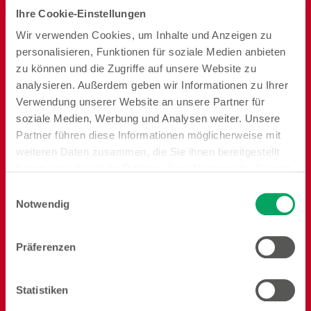
Ihre Cookie-Einstellungen
Deko
Kochen
Backen
Wir verwenden Cookies, um Inhalte und Anzeigen zu
personalisieren, Funktionen für soziale Medien anbieten
zu können und die Zugriffe auf unsere Website zu
analysieren. Außerdem geben wir Informationen zu Ihrer
Verwendung unserer Website an unsere Partner für
soziale Medien, Werbung und Analysen weiter. Unsere
Ordnung und
Speisen
Badezimmer
Partner führen diese Informationen möglicherweise mit
Vorrat
weiteren Daten zusammen, die Sie ihnen bereitgestellt
haben oder die sie im Rahmen Ihrer Nutzung der Dienste
gesammelt haben. Weitere Details sowie die
Einwilligungsauswahl
Einstellungen zu den Cookies finden Sie
Notwendig
unter
Datenschutzhinweisen
.
Präferenzen
Reisen
Garten
Heimtier
Statistiken