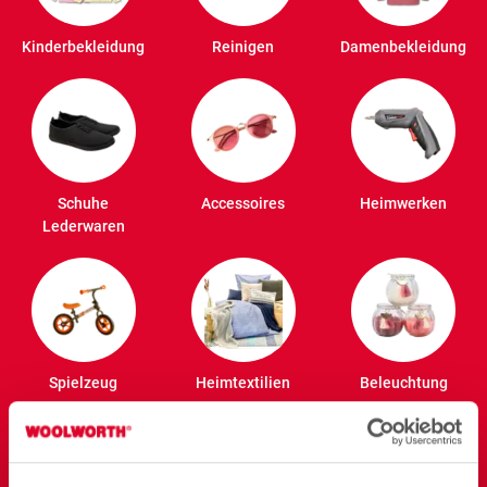
Kinderbekleidung
Reinigen
Damenbekleidung
Schuhe
Accessoires
Heimwerken
Lederwaren
Spielzeug
Heimtextilien
Beleuchtung