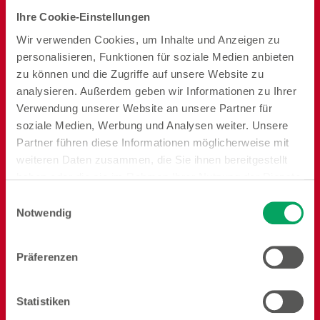
Deko
Kochen
Backen
Ihre Cookie-Einstellungen
Wir verwenden Cookies, um Inhalte und Anzeigen zu
personalisieren, Funktionen für soziale Medien anbieten
zu können und die Zugriffe auf unsere Website zu
analysieren. Außerdem geben wir Informationen zu Ihrer
Verwendung unserer Website an unsere Partner für
Ordnung und
Speisen
Badezimmer
soziale Medien, Werbung und Analysen weiter. Unsere
Vorrat
Partner führen diese Informationen möglicherweise mit
weiteren Daten zusammen, die Sie ihnen bereitgestellt
haben oder die sie im Rahmen Ihrer Nutzung der Dienste
gesammelt haben. Weitere Details sowie die
Einwilligungsauswahl
Einstellungen zu den Cookies finden Sie
Notwendig
unter
Datenschutzhinweisen
.
Reisen
Garten
Heimtier
Präferenzen
Statistiken