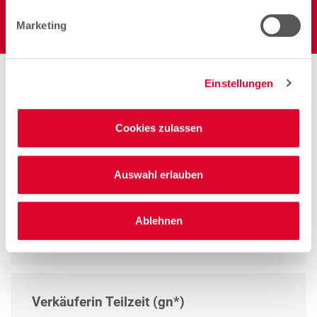
Elektro
Marketing
Einstellungen
Arbeiten bei Woolworth –
Cookies zulassen
Bernau
Auswahl erlauben
Quereinsteiger Verkauf Teilzeit (gn*)
Ablehnen
Zum Stellenangebot
Verkäuferin Teilzeit (gn*)