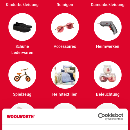
Kinderbekleidung
Reinigen
Damenbekleidung
Schuhe
Accessoires
Heimwerken
Lederwaren
Spielzeug
Heimtextilien
Beleuchtung