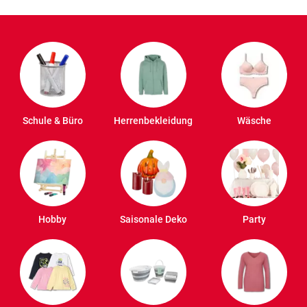
Schule & Büro
Herrenbekleidung
Wäsche
Hobby
Saisonale Deko
Party