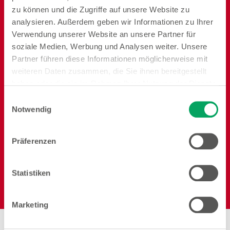
zu können und die Zugriffe auf unsere Website zu
analysieren. Außerdem geben wir Informationen zu Ihrer
Backen
Ordnung und
Speisen
Verwendung unserer Website an unsere Partner für
Vorrat
soziale Medien, Werbung und Analysen weiter. Unsere
Partner führen diese Informationen möglicherweise mit
weiteren Daten zusammen, die Sie ihnen bereitgestellt
haben oder die sie im Rahmen Ihrer Nutzung der Dienste
gesammelt haben. Weitere Details sowie die
Einwilligungsauswahl
Einstellungen zu den Cookies finden Sie
Notwendig
Badezimmer
Reisen
Garten
unter
Datenschutzhinweisen
.
Präferenzen
Statistiken
Heimtier
Elektro
Marketing
Stores in der Nähe von