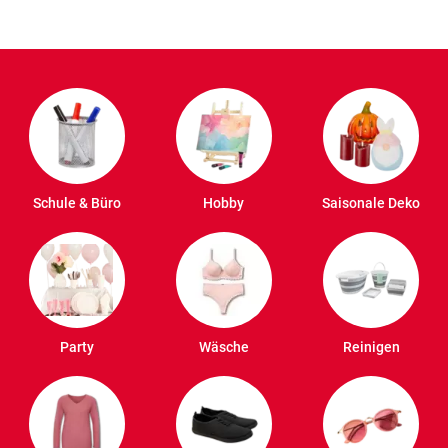
Schule & Büro
Hobby
Saisonale Deko
Party
Wäsche
Reinigen