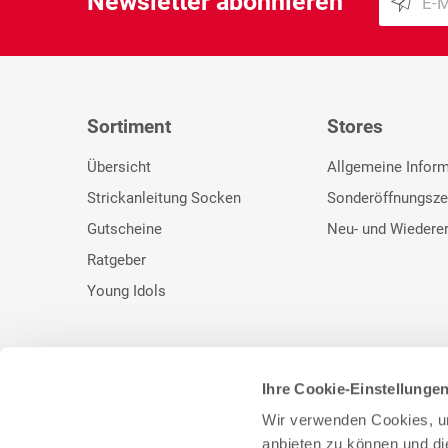
Newsletter abonnieren
Sortiment
Stores
Übersicht
Allgemeine Infor
Strickanleitung Socken
Sonderöffnungsze
Gutscheine
Neu- und Wiedere
Ratgeber
Young Idols
Ihre Cookie-Einstellunge
* Unser bisheriger Preis. ** UVP des Herstellers.
Wir verwenden Cookies, um
anbieten zu können und di