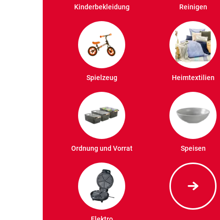
Kinderbekleidung
Reinigen
Spielzeug
Heimtextilien
Ordnung und Vorrat
Speisen
Elektro