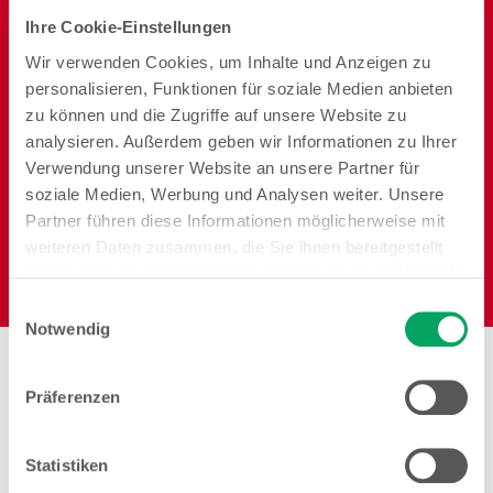
Ihre Cookie-Einstellungen
Wir verwenden Cookies, um Inhalte und Anzeigen zu
personalisieren, Funktionen für soziale Medien anbieten
Reisen
Garten
Heimtier
zu können und die Zugriffe auf unsere Website zu
analysieren. Außerdem geben wir Informationen zu Ihrer
Verwendung unserer Website an unsere Partner für
soziale Medien, Werbung und Analysen weiter. Unsere
Partner führen diese Informationen möglicherweise mit
weiteren Daten zusammen, die Sie ihnen bereitgestellt
Elektro
haben oder die sie im Rahmen Ihrer Nutzung der Dienste
gesammelt haben. Weitere Details sowie die
Einwilligungsauswahl
Einstellungen zu den Cookies finden Sie
Notwendig
unter
Datenschutzhinweisen
.
Stores in der Nähe von
Woolworth – Rosenheim
Präferenzen
Statistiken