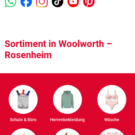
Sortiment in Woolworth –
Rosenheim
Schule & Büro
Herrenbekleidung
Wäsche