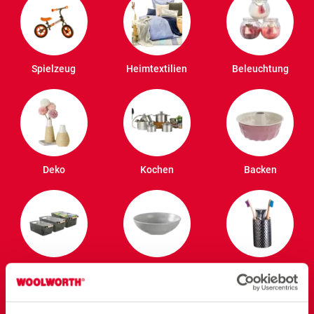
Spielzeug
Heimtextilien
Beleuchtung
Deko
Kochen
Backen
Ordnung und
Speisen
Badezimmer
Vorrat