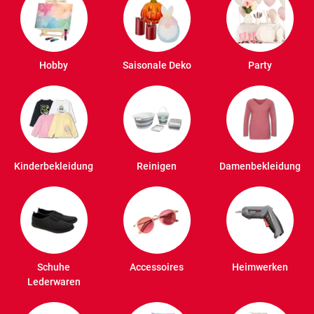
Hobby
Saisonale Deko
Party
Kinderbekleidung
Reinigen
Damenbekleidung
Schuhe
Accessoires
Heimwerken
Lederwaren