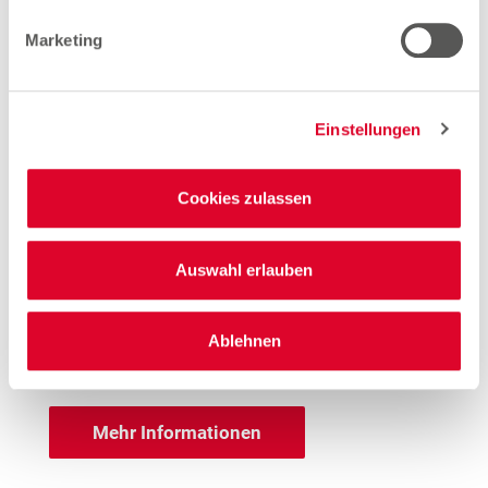
Woolworth – Kolbermoor
Marketing
Carl-Jordan-Straße 18
83059 Kolbermoor
Einstellungen
Entfernung
1.93 km
Cookies zulassen
Öffnungszeiten
Mo. - Sa.
09:00 - 19:00 Uhr
Auswahl erlauben
Hinweis
Offene Stellen
Ablehnen
Anime T-Shirts
Mehr Informationen