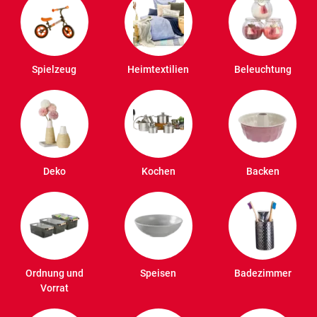
Spielzeug
Heimtextilien
Beleuchtung
Deko
Kochen
Backen
Ordnung und
Speisen
Badezimmer
Vorrat