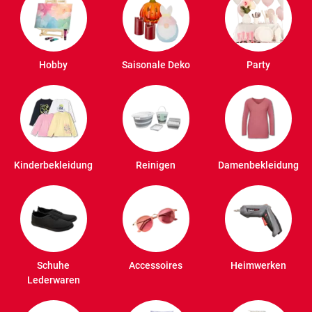
Hobby
Saisonale Deko
Party
Kinderbekleidung
Reinigen
Damenbekleidung
Schuhe
Accessoires
Heimwerken
Lederwaren