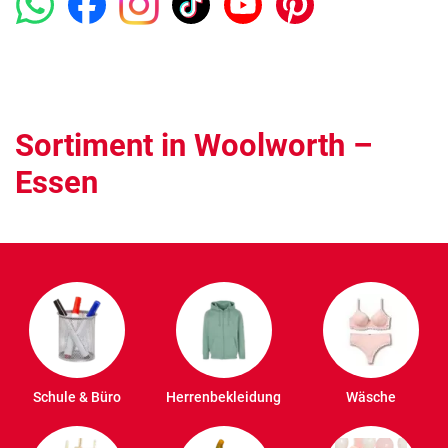
Sortiment in Woolworth –
Essen
Schule & Büro
Herrenbekleidung
Wäsche