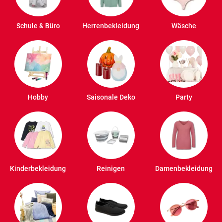
Schule & Büro
Herrenbekleidung
Wäsche
Hobby
Saisonale Deko
Party
Kinderbekleidung
Reinigen
Damenbekleidung