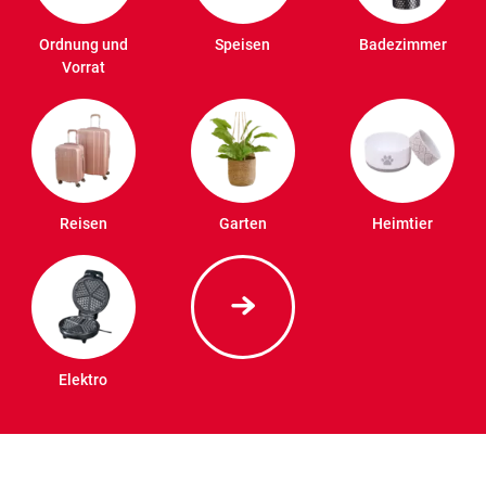
Ordnung und
Speisen
Badezimmer
Vorrat
Reisen
Garten
Heimtier
Elektro