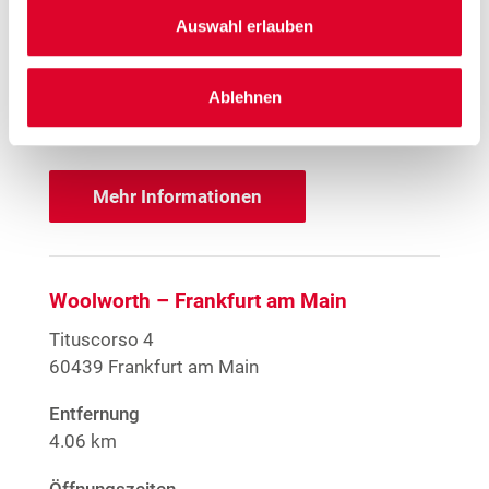
Offene Stellen
Auswahl erlauben
1
EMYO Getränke
Ablehnen
1
Große Größen Damenwäsche
Anime T-Shirts
1
Nur solange der Vorrat reicht.
Mehr Informationen
Woolworth – Frankfurt am Main
Tituscorso 4
60439 Frankfurt am Main
Entfernung
4.06 km