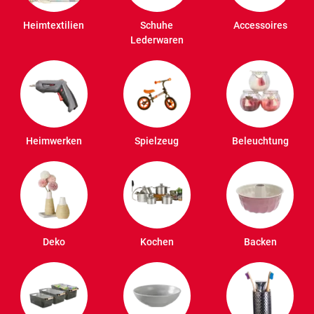
Heimtextilien
Schuhe
Accessoires
Lederwaren
Heimwerken
Spielzeug
Beleuchtung
Deko
Kochen
Backen