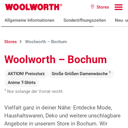
Zum Hauptinhalt
Stores
Woolworth GmbH
To
Allgemeine Informationen
Sonderöffnungszeiten
Neu- u
Stores
Woolworth – Bochum
Woolworth – Bochum
1
AKTION! Preissturz
Große Größen Damenwäsche
Anime T-Shirts
1
Nur solange der Vorrat reicht.
Vielfalt ganz in deiner Nähe: Entdecke Mode,
Haushaltswaren, Deko und weitere unschlagbare
Angebote in unserem Store in Bochum. Wir