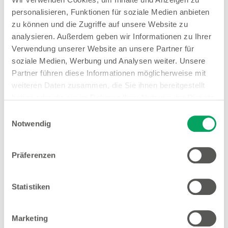
personalisieren, Funktionen für soziale Medien anbieten
zu können und die Zugriffe auf unsere Website zu
analysieren. Außerdem geben wir Informationen zu Ihrer
Woolworth – Bochum
Verwendung unserer Website an unsere Partner für
Viktoria Straße 14
soziale Medien, Werbung und Analysen weiter. Unsere
44787 Bochum
Partner führen diese Informationen möglicherweise mit
weiteren Daten zusammen, die Sie ihnen bereitgestellt
Entfernung
haben oder die sie im Rahmen Ihrer Nutzung der Dienste
4.63 km
gesammelt haben. Weitere Details sowie die
Einwilligungsauswahl
Einstellungen zu den Cookies finden Sie
Notwendig
Öffnungszeiten
unter
Datenschutzhinweisen
.
Mo. - Sa.
10:00 - 20:00 Uhr
Präferenzen
Hinweis
Offene Stellen
Statistiken
1
EMYO Getränke
1
Marketing
Große Größen Damenwäsche
Anime T-Shirts