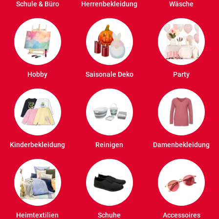
Schule & Büro
Herrenbekleidung
Wäsche
Hobby
Saisonale Deko
Party
Kinderbekleidung
Reinigen
Damenbekleidung
Heimtextilien
Schuhe
Accessoires