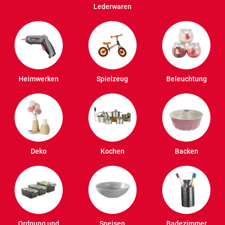
Lederwaren
Heimwerken
Spielzeug
Beleuchtung
Deko
Kochen
Backen
Ordnung und
Speisen
Badezimmer