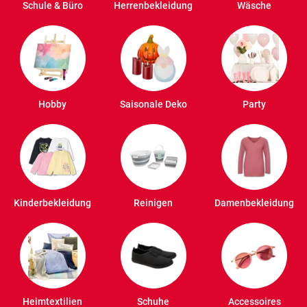
Schule & Büro
Herrenbekleidung
Wäsche
Hobby
Saisonale Deko
Party
Kinderbekleidung
Reinigen
Damenbekleidung
Heimtextilien
Schuhe
Accessoires