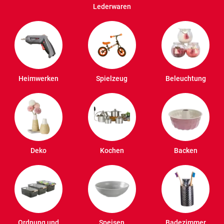
Lederwaren
Heimwerken
Spielzeug
Beleuchtung
Deko
Kochen
Backen
Ordnung und
Speisen
Badezimmer