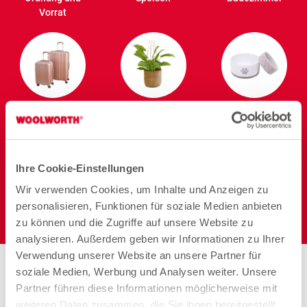
Vorrat
Reisen
Garten
Heimtier
Ihre Cookie-Einstellungen
Wir verwenden Cookies, um Inhalte und Anzeigen zu
personalisieren, Funktionen für soziale Medien anbieten
Elektro
zu können und die Zugriffe auf unsere Website zu
analysieren. Außerdem geben wir Informationen zu Ihrer
Verwendung unserer Website an unsere Partner für
Stores in der Nähe von
soziale Medien, Werbung und Analysen weiter. Unsere
Woolworth – Kassel
Partner führen diese Informationen möglicherweise mit
weiteren Daten zusammen, die Sie ihnen bereitgestellt