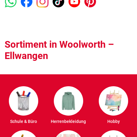
Sortiment in Woolworth –
Ellwangen
Schule & Büro
Herrenbekleidung
Hobby