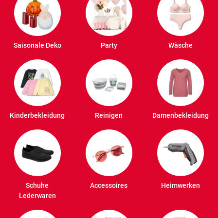
Saisonale Deko
Party
Wäsche
Kinderbekleidung
Reinigen
Damenbekleidung
Schuhe
Accessoires
Heimwerken
Lederwaren