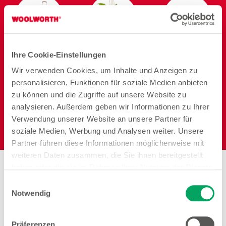
Reisen
Garten
Heimtier
Ihre Cookie-Einstellungen
Wir verwenden Cookies, um Inhalte und Anzeigen zu
personalisieren, Funktionen für soziale Medien anbieten
zu können und die Zugriffe auf unsere Website zu
analysieren. Außerdem geben wir Informationen zu Ihrer
Verwendung unserer Website an unsere Partner für
Elektro
soziale Medien, Werbung und Analysen weiter. Unsere
Partner führen diese Informationen möglicherweise mit
weiteren Daten zusammen, die Sie ihnen bereitgestellt
haben oder die sie im Rahmen Ihrer Nutzung der Dienste
gesammelt haben. Weitere Details sowie die
Einwilligungsauswahl
Einstellungen zu den Cookies finden Sie
Notwendig
Arbeiten bei Woolworth –
unter
Datenschutzhinweisen
.
Ellwangen
Präferenzen