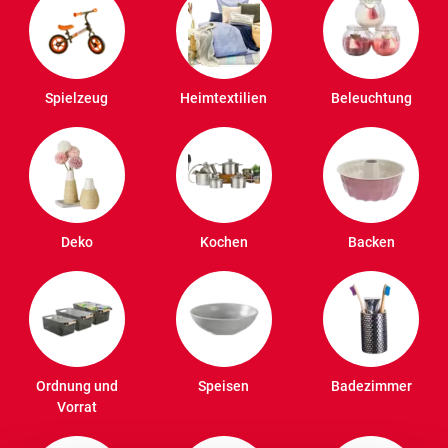
Spielzeug
Heimtextilien
Beleuchtung
Deko
Kochen
Backen
Ordnung und
Speisen
Badezimmer
Vorrat