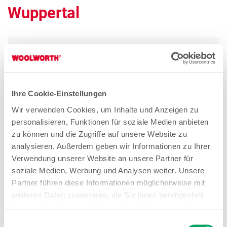
Wuppertal
Quereinsteiger Verkauf Teilzeit (gn*)
Zum Stellenangebot
Ihre Cookie-Einstellungen
Wir verwenden Cookies, um Inhalte und Anzeigen zu
Verkäuferin Teilzeit (gn*)
personalisieren, Funktionen für soziale Medien anbieten
zu können und die Zugriffe auf unsere Website zu
Zum Stellenangebot
analysieren. Außerdem geben wir Informationen zu Ihrer
Verwendung unserer Website an unsere Partner für
soziale Medien, Werbung und Analysen weiter. Unsere
Partner führen diese Informationen möglicherweise mit
weiteren Daten zusammen, die Sie ihnen bereitgestellt
Stores in der Nähe von
haben oder die sie im Rahmen Ihrer Nutzung der Dienste
gesammelt haben. Weitere Details sowie die
Woolworth – Wuppertal
Einwilligungsauswahl