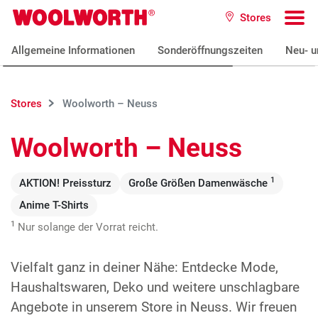
Zum Hauptinhalt
Stores
Woolworth GmbH
To
Allgemeine Informationen
Sonderöffnungszeiten
Neu- u
Stores
Woolworth – Neuss
Woolworth – Neuss
1
AKTION! Preissturz
Große Größen Damenwäsche
Anime T-Shirts
1
Nur solange der Vorrat reicht.
Vielfalt ganz in deiner Nähe: Entdecke Mode,
Haushaltswaren, Deko und weitere unschlagbare
Angebote in unserem Store in Neuss. Wir freuen