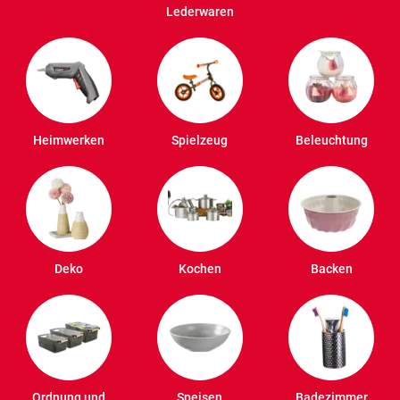
Lederwaren
Heimwerken
Spielzeug
Beleuchtung
Deko
Kochen
Backen
Ordnung und
Speisen
Badezimmer