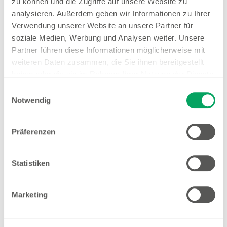
zu können und die Zugriffe auf unsere Website zu
analysieren. Außerdem geben wir Informationen zu Ihrer
Verwendung unserer Website an unsere Partner für
soziale Medien, Werbung und Analysen weiter. Unsere
Woolworth – Düsseldorf
Partner führen diese Informationen möglicherweise mit
Friedrichstraße 133
weiteren Daten zusammen, die Sie ihnen bereitgestellt
40217 Düsseldorf
haben oder die sie im Rahmen Ihrer Nutzung der Dienste
gesammelt haben. Weitere Details sowie die
Einwilligungsauswahl
Entfernung
Einstellungen zu den Cookies finden Sie
Notwendig
5.99 km
unter
Datenschutzhinweisen
.
Öffnungszeiten
Präferenzen
Mo. - Sa.
10:00 - 20:00 Uhr
Statistiken
Hinweis
Offene Stellen
Marketing
1
EMYO Getränke
Anime T-Shirts
1
Nur solange der Vorrat reicht.