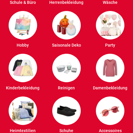
Schule & Büro
Herrenbekleidung
Wäsche
Hobby
Saisonale Deko
Party
Kinderbekleidung
Reinigen
Damenbekleidung
Heimtextilien
Schuhe
Accessoires