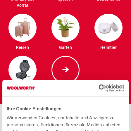
Vorrat
Reisen
Garten
Heimtier
Elektro
Ihre Cookie-Einstellungen
Stores in der Nähe von
Wir verwenden Cookies, um Inhalte und Anzeigen zu
Woolworth – Neuss
personalisieren, Funktionen für soziale Medien anbieten