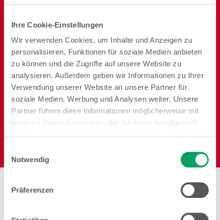
Vorrat
Ihre Cookie-Einstellungen
Wir verwenden Cookies, um Inhalte und Anzeigen zu
personalisieren, Funktionen für soziale Medien anbieten
zu können und die Zugriffe auf unsere Website zu
Reisen
Garten
Heimtier
analysieren. Außerdem geben wir Informationen zu Ihrer
Verwendung unserer Website an unsere Partner für
soziale Medien, Werbung und Analysen weiter. Unsere
Partner führen diese Informationen möglicherweise mit
weiteren Daten zusammen, die Sie ihnen bereitgestellt
haben oder die sie im Rahmen Ihrer Nutzung der Dienste
Elektro
gesammelt haben. Weitere Details sowie die
Einwilligungsauswahl
Einstellungen zu den Cookies finden Sie
Notwendig
unter
Datenschutzhinweisen
.
Präferenzen
Arbeiten bei Woolworth –