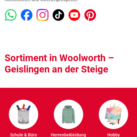
Sortiment in Woolworth –
Geislingen an der Steige
Schule & Büro
Herrenbekleidung
Hobby