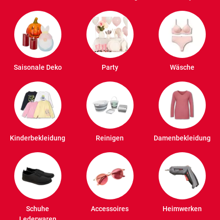
Saisonale Deko
Party
Wäsche
Kinderbekleidung
Reinigen
Damenbekleidung
Schuhe
Accessoires
Heimwerken
Lederwaren