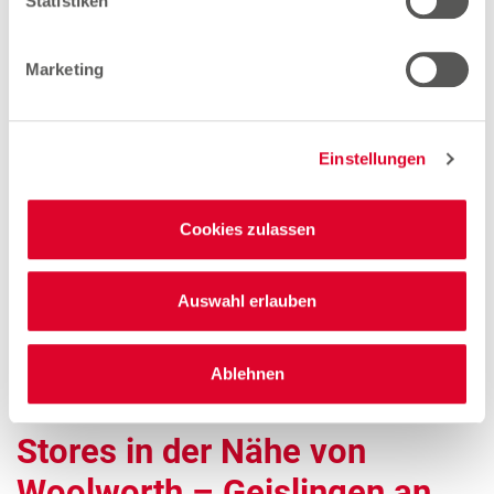
Statistiken
Geislingen an der Steige
Marketing
Quereinsteiger Verkauf Teilzeit (gn*)
Einstellungen
Zum Stellenangebot
Cookies zulassen
Verkäuferin Teilzeit (gn*)
Auswahl erlauben
Zum Stellenangebot
Ablehnen
Stores in der Nähe von
Woolworth – Geislingen an