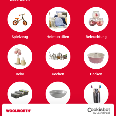
Spielzeug
Heimtextilien
Beleuchtung
Deko
Kochen
Backen
Ordnung und
Speisen
Badezimmer