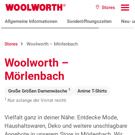
Zum Hauptinhalt
Stores
Woolworth GmbH
To
Allgemeine Informationen
Sonderöffnungszeiten
Neu- u
Stores
Woolworth – Mörlenbach
Woolworth –
Mörlenbach
1
Große Größen Damenwäsche
Anime T-Shirts
1
Nur solange der Vorrat reicht.
Vielfalt ganz in deiner Nähe: Entdecke Mode,
Haushaltswaren, Deko und weitere unschlagbare
Angebote in unserem Store in Mörlenbach. Wir