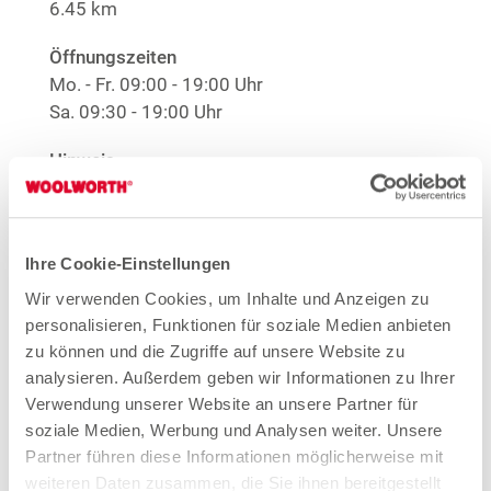
6.45 km
Öffnungszeiten
Mo. - Fr.
09:00 - 19:00 Uhr
Sa.
09:30 - 19:00 Uhr
Hinweis
Offene Stellen
1
EMYO Getränke
Anime T-Shirts
Ihre Cookie-Einstellungen
1
Nur solange der Vorrat reicht.
Wir verwenden Cookies, um Inhalte und Anzeigen zu
personalisieren, Funktionen für soziale Medien anbieten
Mehr Informationen
zu können und die Zugriffe auf unsere Website zu
analysieren. Außerdem geben wir Informationen zu Ihrer
Verwendung unserer Website an unsere Partner für
soziale Medien, Werbung und Analysen weiter. Unsere
Woolworth – Viernheim
Partner führen diese Informationen möglicherweise mit
Rathausstraße 40
weiteren Daten zusammen, die Sie ihnen bereitgestellt