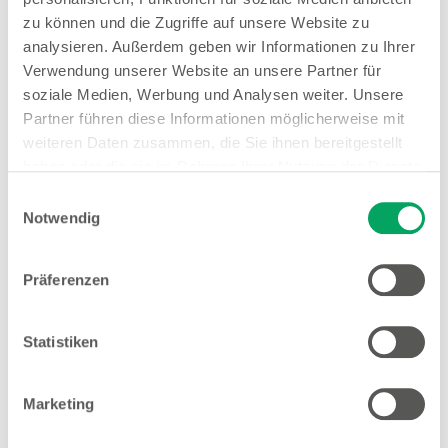
Öffnungszeiten
zu können und die Zugriffe auf unsere Website zu
Mo. - Fr.
09:00 - 19:00 Uhr
analysieren. Außerdem geben wir Informationen zu Ihrer
Sa.
09:00 - 18:00 Uhr
Verwendung unserer Website an unsere Partner für
soziale Medien, Werbung und Analysen weiter. Unsere
Hinweis
Partner führen diese Informationen möglicherweise mit
Offene Stellen
weiteren Daten zusammen, die Sie ihnen bereitgestellt
haben oder die sie im Rahmen Ihrer Nutzung der Dienste
1
EMYO Getränke
Anime T-Shirts
gesammelt haben. Weitere Details sowie die
Einwilligungsauswahl
1
Nur solange der Vorrat reicht.
Einstellungen zu den Cookies finden Sie
Notwendig
unter
Datenschutzhinweisen
.
Mehr Informationen
Präferenzen
Statistiken
Woolworth – Aschaffenburg
Goldbacher Straße 2
Marketing
63739 Aschaffenburg