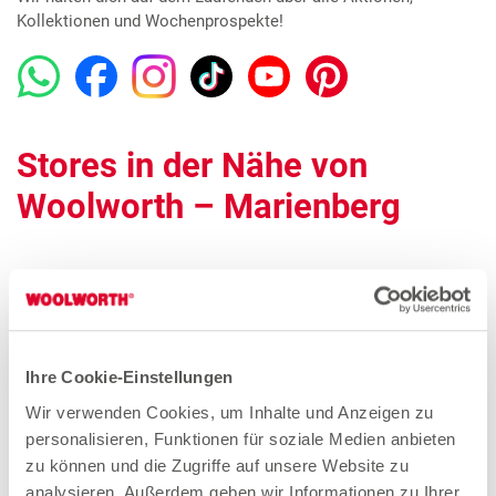
Kollektionen und Wochenprospekte!
Stores in der Nähe von
Woolworth – Marienberg
Woolworth – Annaberg-Buchholz
Gewerbering 2
Ihre Cookie-Einstellungen
09456 Annaberg-Buchholz
Wir verwenden Cookies, um Inhalte und Anzeigen zu
Entfernung
personalisieren, Funktionen für soziale Medien anbieten
10.89 km
zu können und die Zugriffe auf unsere Website zu
analysieren. Außerdem geben wir Informationen zu Ihrer