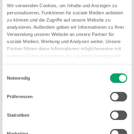
63486 Bruchköbel
Wir verwenden Cookies, um Inhalte und Anzeigen zu
personalisieren, Funktionen für soziale Medien anbieten
Entfernung
zu können und die Zugriffe auf unsere Website zu
26.83 km
analysieren. Außerdem geben wir Informationen zu Ihrer
Verwendung unserer Website an unsere Partner für
Öffnungszeiten
soziale Medien, Werbung und Analysen weiter. Unsere
Mo. - Sa.
09:00 - 19:30 Uhr
Partner führen diese Informationen möglicherweise mit
weiteren Daten zusammen, die Sie ihnen bereitgestellt
Hinweis
haben oder die sie im Rahmen Ihrer Nutzung der Dienste
Offene Stellen
gesammelt haben. Weitere Details sowie die
Einwilligungsauswahl
Einstellungen zu den Cookies finden Sie
Notwendig
1
EMYO Getränke
unter
Datenschutzhinweisen
.
1
Nur solange der Vorrat reicht.
Präferenzen
Mehr Informationen
Statistiken
Woolworth – Linden
Marketing