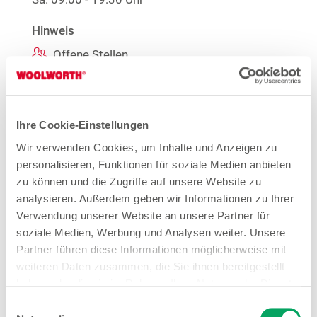
Hinweis
Offene Stellen
1
EMYO Getränke
1
Große Größen Damenwäsche
Anime T-Shirts
Ihre Cookie-Einstellungen
1
Nur solange der Vorrat reicht.
Wir verwenden Cookies, um Inhalte und Anzeigen zu
Mehr Informationen
personalisieren, Funktionen für soziale Medien anbieten
zu können und die Zugriffe auf unsere Website zu
analysieren. Außerdem geben wir Informationen zu Ihrer
Verwendung unserer Website an unsere Partner für
Woolworth – Niederzier
soziale Medien, Werbung und Analysen weiter. Unsere
Partner führen diese Informationen möglicherweise mit
Rurbenden 2
weiteren Daten zusammen, die Sie ihnen bereitgestellt
52382 Niederzier
haben oder die sie im Rahmen Ihrer Nutzung der Dienste
gesammelt haben. Weitere Details sowie die
Einwilligungsauswahl
Entfernung