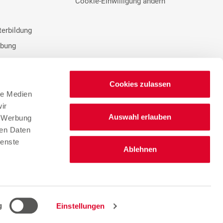
Cookie-Einwilligung ändern
terbildung
rbung
Cookies zulassen
le Medien
ir
Auswahl erlauben
n
, Werbung
ren Daten
Lieferantenportal
ienste
Ablehnen
Hinweisgebersystem
ngen
g
Einstellungen