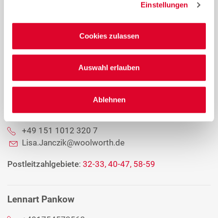
Einstellungen
Ole Agergaard Jensen
Cookies zulassen
+49 175 4374 616
Ole.Jensen@woolworth.de
Auswahl erlauben
Postleitzahlgebiete
:
10-14, 16-19, 20-25, 29
Ablehnen
Lisa Janczik
+49 151 1012 320 7
Lisa.Janczik@woolworth.de
Postleitzahlgebiete
:
32-33, 40-47, 58-59
Lennart Pankow