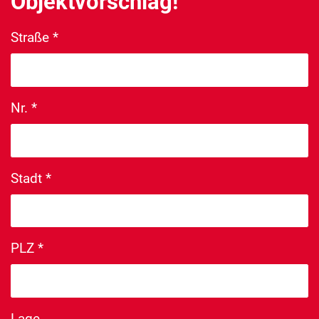
Objektvorschlag!
Straße
*
Nr.
*
Stadt
*
PLZ
*
Lage