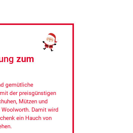
dung
zum
nd gemütliche
it der preisgünstigen
huhen, Mützen und
 Woolworth. Damit wird
chenk ein Hauch von
ehen.