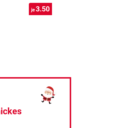
3.50
je
hickes