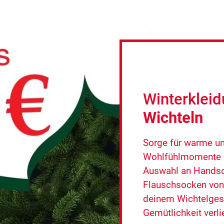
Winterklei
Wichteln
Sorge für warme u
Wohlfühlmomente m
Auswahl an Handsc
Flauschsocken von
deinem Wichtelges
Gemütlichkeit verli