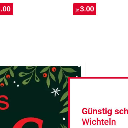
.00
3.00
je
Günstig sc
Wichteln