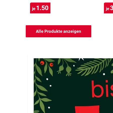
1.50
3
je
je
Alle Produkte anzeigen