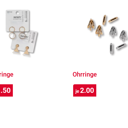
ringe
Ohrringe
.50
2.00
je