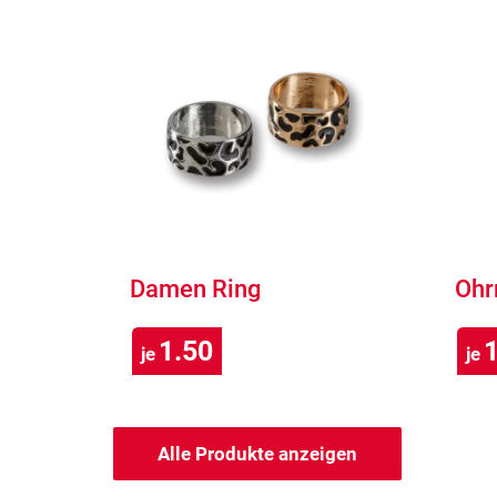
Damen Ring
Ohr
1.50
1
je
je
Alle Produkte anzeigen