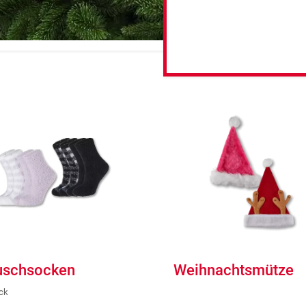
uschsocken
Weihnachtsmütze
ck