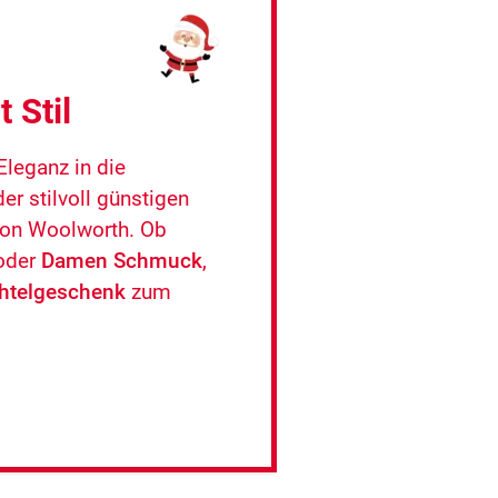
 Stil
Eleganz in die
er stilvoll günstigen
on Woolworth. Ob
oder
Damen Schmuck
,
htelgeschenk
zum