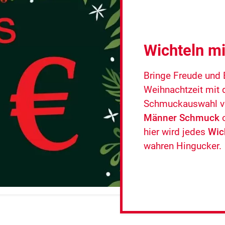
Wichteln mit
Bringe Freude und 
Weihnachtzeit mit d
Schmuckauswahl v
Männer Schmuck
hier wird jedes
Wic
wahren Hingucker.