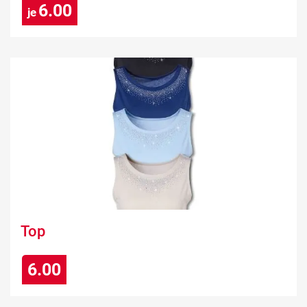
6.00
je
Top
6.00