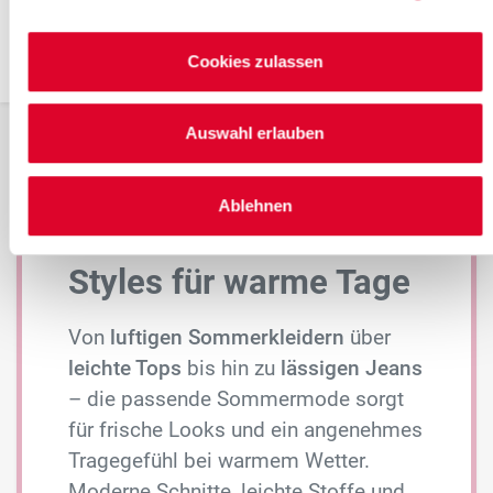
Cookies zulassen
Auswahl erlauben
Sommermode für
Ablehnen
Damen – Leichte
Styles für warme Tage
Von
luftigen Sommerkleidern
über
leichte Tops
bis hin zu
lässigen Jeans
– die passende Sommermode sorgt
für frische Looks und ein angenehmes
Tragegefühl bei warmem Wetter.
Moderne Schnitte, leichte Stoffe und