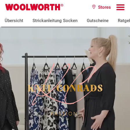
Zum Hauptinhalt
Stores
Woolworth GmbH
To
Übersicht
Strickanleitung Socken
Gutscheine
Ratge