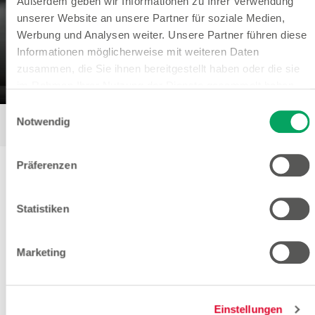
Außerdem geben wir Informationen zu Ihrer Verwendung
unserer Website an unsere Partner für soziale Medien,
Werbung und Analysen weiter. Unsere Partner führen diese
Informationen möglicherweise mit weiteren Daten
zusammen, die Sie ihnen bereitgestellt haben oder die sie
im Rahmen Ihrer Nutzung der Dienste gesammelt haben.
Weitere Details sowie die Einstellungen zu den Cookies
Einwilligungsauswahl
finden Sie unter
Datenschutzhinweisen
.
Notwendig
Präferenzen
Statistiken
Marketing
Einstellungen