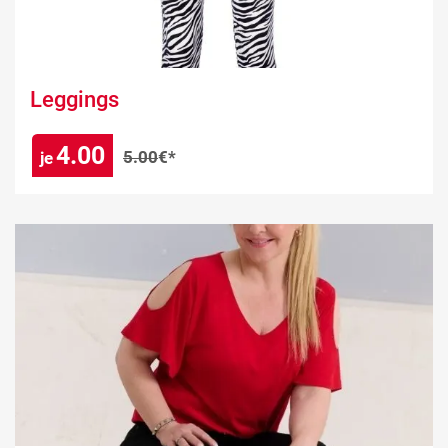
Leggings
4.00
5.00
€*
je