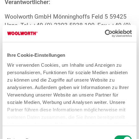
Verantwortlicher:
Woolworth GmbH Mönninghoffs Feld 5 59425
Unna, Tel.: +49 (0) 2303 5938 100, Fax.: +49 (0)
2303 5938 389, E-Mail: info@woolworth.de.
Datenschutzbeauftragter:
Ihre Cookie-Einstellungen
Thorsten Schröers | SAFE-PORT Consulting
Wir verwenden Cookies, um Inhalte und Anzeigen zu
GmbH, Telefon: +49 (0) 2303 5938 100, E-Mail:
personalisieren, Funktionen für soziale Medien anbieten
datenschutz@woolworth.de
zu können und die Zugriffe auf unsere Website zu
analysieren. Außerdem geben wir Informationen zu Ihrer
Datenverarbeitung:
Verwendung unserer Website an unsere Partner für
soziale Medien, Werbung und Analysen weiter. Unsere
Wir verarbeiten Ihre Daten (wie Name, Vorname
Partner führen diese Informationen möglicherweise mit
weiteren Daten zusammen, die Sie ihnen bereitgestellt
und E-Mail-Adresse; bei den Gewinnern des
haben oder die sie im Rahmen Ihrer Nutzung der Dienste
Gewinnspiels zusätzlich die Anschrift ) zu
gesammelt haben. Weitere Details sowie die
Einwilligungsauswahl
Zwecken der Prüfung Ihrer