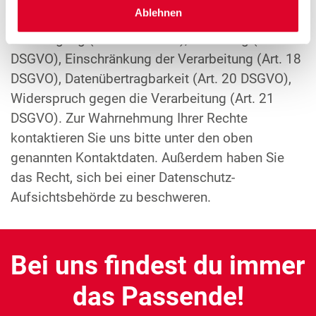
Ablehnen
Woolworth zu: Auskunft (Art. 15 DSGVO),
Berichtigung (Art. 16 DSGVO), Löschung (Art. 17
DSGVO), Einschränkung der Verarbeitung (Art. 18
DSGVO), Datenübertragbarkeit (Art. 20 DSGVO),
Widerspruch gegen die Verarbeitung (Art. 21
DSGVO). Zur Wahrnehmung Ihrer Rechte
kontaktieren Sie uns bitte unter den oben
genannten Kontaktdaten. Außerdem haben Sie
das Recht, sich bei einer Datenschutz-
Aufsichtsbehörde zu beschweren.
Bei uns findest du immer
das Passende!