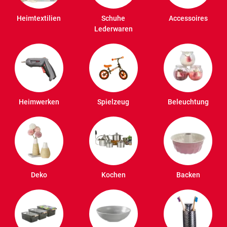
Heimtextilien
Schuhe
Accessoires
Lederwaren
Heimwerken
Spielzeug
Beleuchtung
Deko
Kochen
Backen