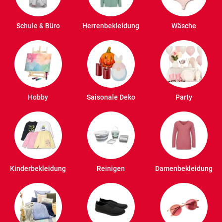
Schule & Büro
Herrenbekleidung
Wäsche
Hobby
Saisonale Deko
Party
Kinderbekleidung
Reinigen
Damenbekleidung