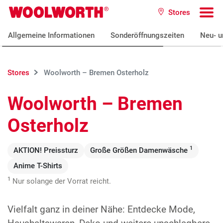
Zum Hauptinhalt
Stores
Woolworth GmbH
To
Allgemeine Informationen
Sonderöffnungszeiten
Neu- u
Stores
Woolworth – Bremen Osterholz
Woolworth – Bremen
Osterholz
1
AKTION! Preissturz
Große Größen Damenwäsche
Anime T-Shirts
1
Nur solange der Vorrat reicht.
Vielfalt ganz in deiner Nähe: Entdecke Mode,