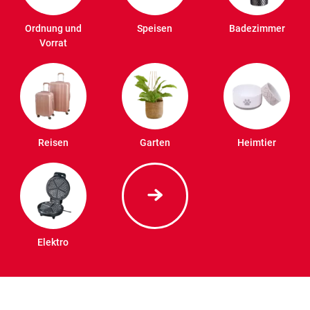
Ordnung und
Speisen
Badezimmer
Vorrat
Reisen
Garten
Heimtier
Elektro