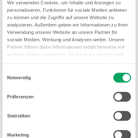
Wir verwenden Cookies, um Inhalte und Anzeigen zu
Zum Stellenangebot
personalisieren, Funktionen für soziale Medien anbieten
zu können und die Zugriffe auf unsere Website zu
analysieren. Außerdem geben wir Informationen zu Ihrer
Verwendung unserer Website an unsere Partner für
Verkäuferin Teilzeit (gn*)
soziale Medien, Werbung und Analysen weiter. Unsere
Zum Stellenangebot
Partner führen diese Informationen möglicherweise mit
weiteren Daten zusammen, die Sie ihnen bereitgestellt
haben oder die sie im Rahmen Ihrer Nutzung der Dienste
gesammelt haben. Weitere Details sowie die
Einwilligungsauswahl
Einstellungen zu den Cookies finden Sie
Notwendig
Stores in der Nähe von
unter
Datenschutzhinweisen
.
Woolworth – Bremen
Präferenzen
Osterholz
Statistiken
Marketing