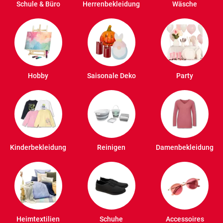
Schule & Büro
Herrenbekleidung
Wäsche
Hobby
Saisonale Deko
Party
Kinderbekleidung
Reinigen
Damenbekleidung
Heimtextilien
Schuhe
Accessoires