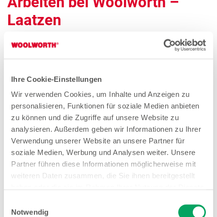
Arbeiten bei Woolworth –
Laatzen
Quereinsteiger Verkauf Teilzeit (gn*)
Zum Stellenangebot
Ihre Cookie-Einstellungen
Wir verwenden Cookies, um Inhalte und Anzeigen zu
personalisieren, Funktionen für soziale Medien anbieten
zu können und die Zugriffe auf unsere Website zu
Verkäuferin Teilzeit (gn*)
analysieren. Außerdem geben wir Informationen zu Ihrer
Zum Stellenangebot
Verwendung unserer Website an unsere Partner für
soziale Medien, Werbung und Analysen weiter. Unsere
Partner führen diese Informationen möglicherweise mit
weiteren Daten zusammen, die Sie ihnen bereitgestellt
haben oder die sie im Rahmen Ihrer Nutzung der Dienste
gesammelt haben. Weitere Details sowie die
Stores in der Nähe von
Einwilligungsauswahl
Einstellungen zu den Cookies finden Sie
Notwendig