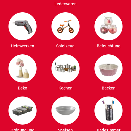
Lederwaren
Heimwerken
Spielzeug
Beleuchtung
Deko
Kochen
Backen
Ordnung und
Speisen
Badezimmer