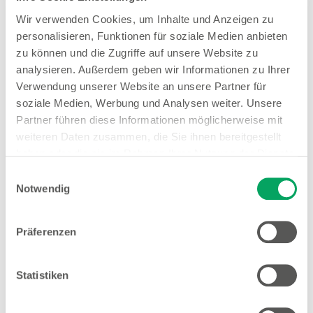
Wir verwenden Cookies, um Inhalte und Anzeigen zu
personalisieren, Funktionen für soziale Medien anbieten
zu können und die Zugriffe auf unsere Website zu
Woolworth – Unna
analysieren. Außerdem geben wir Informationen zu Ihrer
Bahnhofstraße 48
Verwendung unserer Website an unsere Partner für
59423 Unna
soziale Medien, Werbung und Analysen weiter. Unsere
Partner führen diese Informationen möglicherweise mit
Entfernung
weiteren Daten zusammen, die Sie ihnen bereitgestellt
6.26 km
haben oder die sie im Rahmen Ihrer Nutzung der Dienste
gesammelt haben. Weitere Details sowie die
Einwilligungsauswahl
Öffnungszeiten
Einstellungen zu den Cookies finden Sie
Notwendig
Mo. - Sa.
09:00 - 20:00 Uhr
unter
Datenschutzhinweisen
.
Hinweis
Präferenzen
Offene Stellen
Statistiken
1
EMYO Getränke
Anime T-Shirts
1
Nur solange der Vorrat reicht.