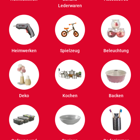
Lederwaren
Heimwerken
Spielzeug
Beleuchtung
Deko
Kochen
Backen