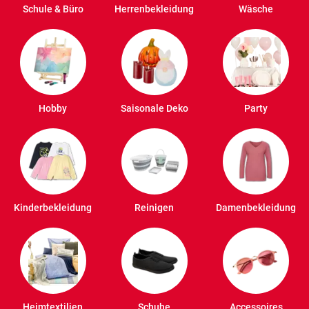
Schule & Büro
Herrenbekleidung
Wäsche
Hobby
Saisonale Deko
Party
Kinderbekleidung
Reinigen
Damenbekleidung
Heimtextilien
Schuhe
Accessoires