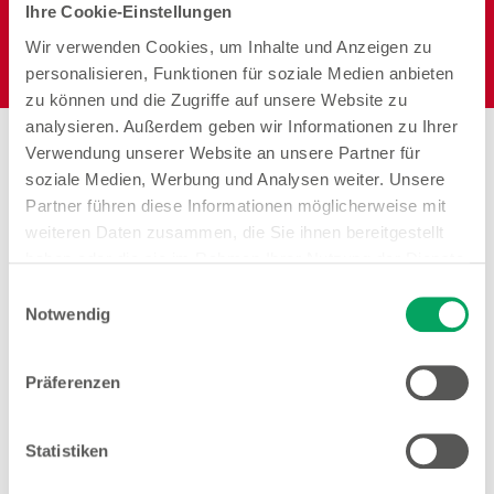
Ihre Cookie-Einstellungen
Wir verwenden Cookies, um Inhalte und Anzeigen zu
Elektro
personalisieren, Funktionen für soziale Medien anbieten
zu können und die Zugriffe auf unsere Website zu
analysieren. Außerdem geben wir Informationen zu Ihrer
Stores in der Nähe von
Verwendung unserer Website an unsere Partner für
Woolworth – Werne
soziale Medien, Werbung und Analysen weiter. Unsere
Partner führen diese Informationen möglicherweise mit
weiteren Daten zusammen, die Sie ihnen bereitgestellt
haben oder die sie im Rahmen Ihrer Nutzung der Dienste
gesammelt haben. Weitere Details sowie die
Einwilligungsauswahl
Woolworth – Kamen
Einstellungen zu den Cookies finden Sie
Notwendig
unter
Datenschutzhinweisen
.
Weststraße 69/70
59174 Kamen
Präferenzen
Entfernung
8.14 km
Statistiken
Öffnungszeiten