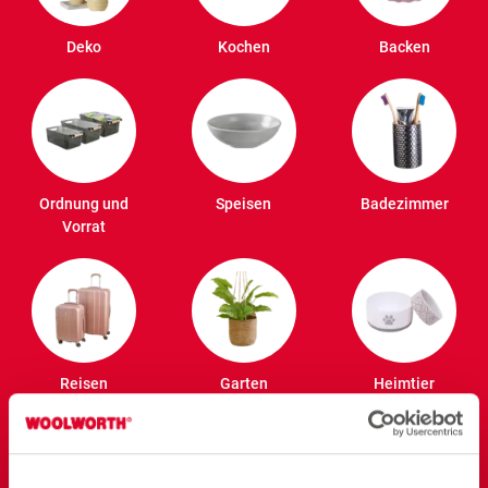
Deko
Kochen
Backen
Ordnung und
Speisen
Badezimmer
Vorrat
Reisen
Garten
Heimtier