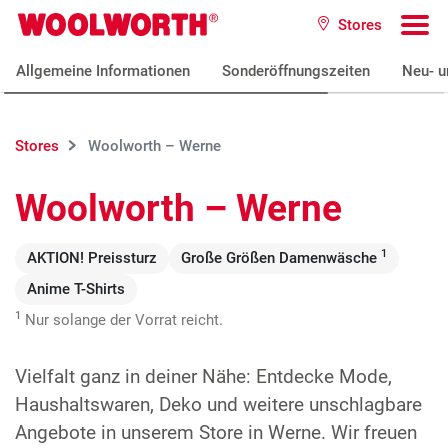
Zum Hauptinhalt
Stores
Woolworth GmbH
To
Allgemeine Informationen
Sonderöffnungszeiten
Neu- u
Stores
Woolworth – Werne
Woolworth – Werne
1
AKTION! Preissturz
Große Größen Damenwäsche
Anime T-Shirts
1
Nur solange der Vorrat reicht.
Vielfalt ganz in deiner Nähe: Entdecke Mode,
Haushaltswaren, Deko und weitere unschlagbare
Angebote in unserem Store in Werne. Wir freuen