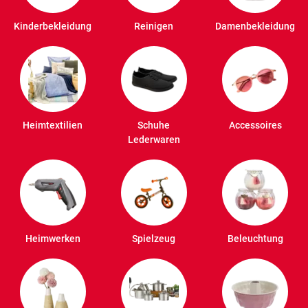
Kinderbekleidung
Reinigen
Damenbekleidung
Heimtextilien
Schuhe
Accessoires
Lederwaren
Heimwerken
Spielzeug
Beleuchtung