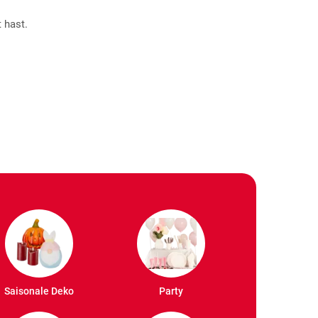
 hast.
Saisonale Deko
Party