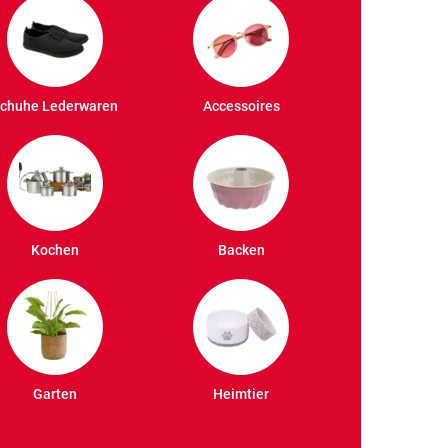
chuhe Lederwaren
Accessoires
Kochen
Backen
Garten
Heimtier