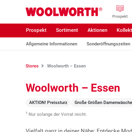
Zum Hauptinhalt
Woolworth GmbH
Prospekt
Prospekt
Sortiment
Aktionen
Kollek
Allgemeine Informationen
Sonderöffnungszeiten
Stores
Woolworth – Essen
Woolworth – Essen
AKTION! Preissturz
Große Größen Damenwäsch
1
Nur solange der Vorrat reicht.
Vielfalt ganz in deiner Nähe: Entdecke Mo