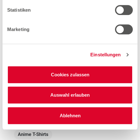
Woolworth – Coburg
Statistiken
Marketing
Woolworth – Lichtenfels
Theodor-Heuss-Straße 59
96215 Lichtenfels
Einstellungen
Entfernung
Cookies zulassen
15.47 km
Öffnungszeiten
Auswahl erlauben
Mo. - Sa.
10:00 - 19:00 Uhr
Hinweis
Ablehnen
Offene Stellen
Anime T-Shirts