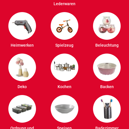
Lederwaren
Heimwerken
Spielzeug
Beleuchtung
Deko
Kochen
Backen
Ordnung und
Speisen
Badezimmer