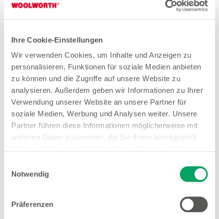
Arbeiten bei Woolworth –
Coburg
Ihre Cookie-Einstellungen
Wir verwenden Cookies, um Inhalte und Anzeigen zu
Quereinsteiger Verkauf Teilzeit (gn*)
personalisieren, Funktionen für soziale Medien anbieten
zu können und die Zugriffe auf unsere Website zu
Zum Stellenangebot
analysieren. Außerdem geben wir Informationen zu Ihrer
Verwendung unserer Website an unsere Partner für
soziale Medien, Werbung und Analysen weiter. Unsere
Verkäuferin Teilzeit (gn*)
Partner führen diese Informationen möglicherweise mit
weiteren Daten zusammen, die Sie ihnen bereitgestellt
Zum Stellenangebot
haben oder die sie im Rahmen Ihrer Nutzung der Dienste
gesammelt haben. Weitere Details sowie die
Einwilligungsauswahl
Einstellungen zu den Cookies finden Sie
Notwendig
unter
Datenschutzhinweisen
.
Stores in der Nähe von
Präferenzen