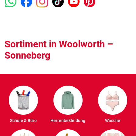
Sortiment in Woolworth –
Sonneberg
Schule & Büro
Herrenbekleidung
Wäsche