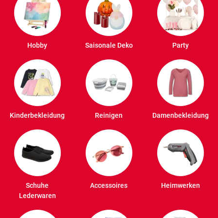
Hobby
Saisonale Deko
Party
Kinderbekleidung
Reinigen
Damenbekleidung
Schuhe
Accessoires
Heimwerken
Lederwaren