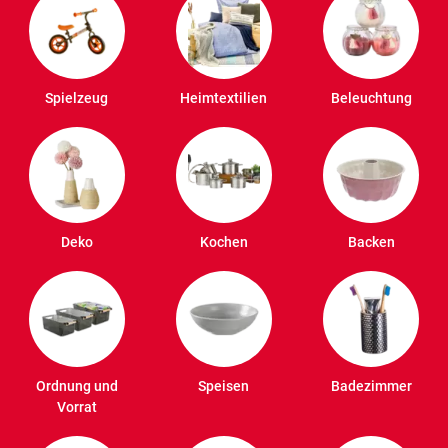
Spielzeug
Heimtextilien
Beleuchtung
Deko
Kochen
Backen
Ordnung und
Speisen
Badezimmer
Vorrat