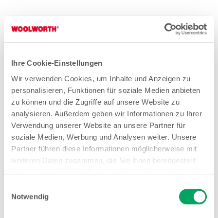
Quereinsteiger Verkauf Teilzeit (gn*)
Zum Stellenangebot
Ihre Cookie-Einstellungen
Wir verwenden Cookies, um Inhalte und Anzeigen zu
personalisieren, Funktionen für soziale Medien anbieten
Verkäuferin Teilzeit (gn*)
zu können und die Zugriffe auf unsere Website zu
Zum Stellenangebot
analysieren. Außerdem geben wir Informationen zu Ihrer
Verwendung unserer Website an unsere Partner für
soziale Medien, Werbung und Analysen weiter. Unsere
Partner führen diese Informationen möglicherweise mit
Aushilfe / Minijob Verkauf (gn*)
weiteren Daten zusammen, die Sie ihnen bereitgestellt
haben oder die sie im Rahmen Ihrer Nutzung der Dienste
Zum Stellenangebot
gesammelt haben. Weitere Details sowie die
Einwilligungsauswahl
Einstellungen zu den Cookies finden Sie
Notwendig
unter
Datenschutzhinweisen
.