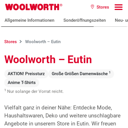
Zum Hauptinhalt
Stores
Woolworth GmbH
To
Allgemeine Informationen
Sonderöffnungszeiten
Neu- u
Stores
Woolworth – Eutin
Woolworth – Eutin
1
AKTION! Preissturz
Große Größen Damenwäsche
Anime T-Shirts
1
Nur solange der Vorrat reicht.
Vielfalt ganz in deiner Nähe: Entdecke Mode,
Haushaltswaren, Deko und weitere unschlagbare
Angebote in unserem Store in Eutin. Wir freuen