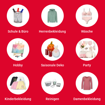
Schule & Büro
Herrenbekleidung
Wäsche
Hobby
Saisonale Deko
Party
Kinderbekleidung
Reinigen
Damenbekleidung