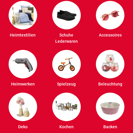
Heimtextilien
Schuhe
Accessoires
Lederwaren
Heimwerken
Spielzeug
Beleuchtung
Deko
Kochen
Backen