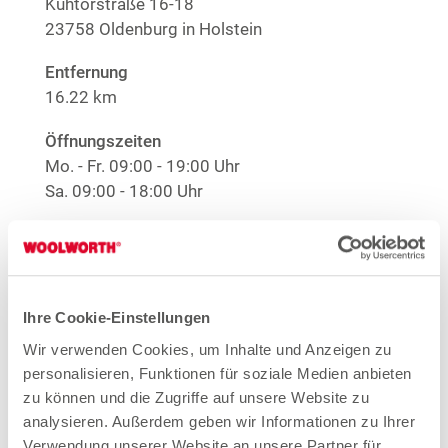
Kuhtorstraße 16-18
23758 Oldenburg in Holstein
Entfernung
16.22 km
Öffnungszeiten
Mo. - Fr.
09:00 - 19:00 Uhr
Sa.
09:00 - 18:00 Uhr
Hinweis
Offene Stellen
1
EMYO Getränke
Ihre Cookie-Einstellungen
1
Große Größen Damenwäsche
Anime T-Shirts
Wir verwenden Cookies, um Inhalte und Anzeigen zu
1
Nur solange der Vorrat reicht.
personalisieren, Funktionen für soziale Medien anbieten
zu können und die Zugriffe auf unsere Website zu
analysieren. Außerdem geben wir Informationen zu Ihrer
Mehr Informationen
Verwendung unserer Website an unsere Partner für