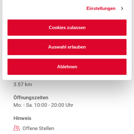
Nur solange der Vorrat reicht.
Einstellungen
Mehr Informationen
Cookies zulassen
Woolworth – Wiesbaden
Auswahl erlauben
Kirchgasse 6
65185 Wiesbaden
Ablehnen
Entfernung
3.57 km
Öffnungszeiten
Mo. - Sa.
10:00 - 20:00 Uhr
Hinweis
Offene Stellen