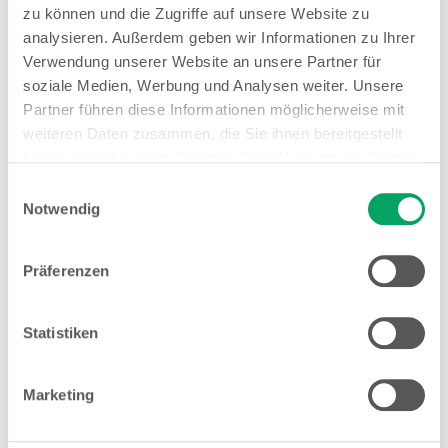
Biebrich
zu können und die Zugriffe auf unsere Website zu
analysieren. Außerdem geben wir Informationen zu Ihrer
Verwendung unserer Website an unsere Partner für
soziale Medien, Werbung und Analysen weiter. Unsere
Woolworth – Wiesbaden
Partner führen diese Informationen möglicherweise mit
weiteren Daten zusammen, die Sie ihnen bereitgestellt
Bahnhofsplatz 3
haben oder die sie im Rahmen Ihrer Nutzung der Dienste
65189 Wiesbaden
gesammelt haben. Weitere Details sowie die
Einwilligungsauswahl
Einstellungen zu den Cookies finden Sie
Entfernung
Notwendig
unter
Datenschutzhinweisen
.
2.87 km
Präferenzen
Öffnungszeiten
Mo. - Sa.
09:00 - 20:00 Uhr
Statistiken
Hinweis
Offene Stellen
Marketing
1
Große Größen Damenwäsche
Anime T-Shirts
1