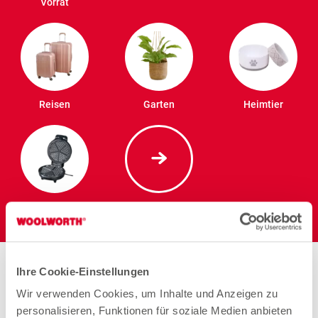
Vorrat
Reisen
Garten
Heimtier
Elektro
Stores in der Nähe von
Ihre Cookie-Einstellungen
Woolworth – Wiesbaden-
Wir verwenden Cookies, um Inhalte und Anzeigen zu
personalisieren, Funktionen für soziale Medien anbieten