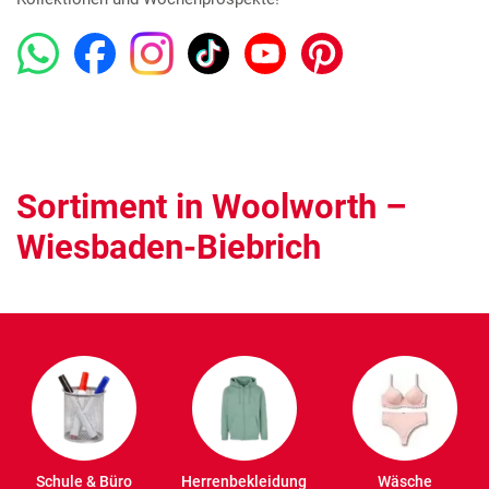
Sortiment in Woolworth –
Wiesbaden-Biebrich
Schule & Büro
Herrenbekleidung
Wäsche