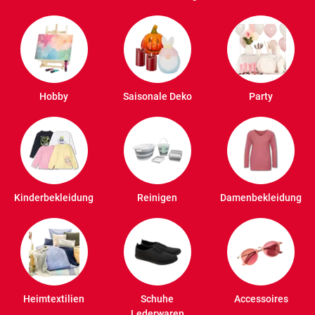
Hobby
Saisonale Deko
Party
Kinderbekleidung
Reinigen
Damenbekleidung
Heimtextilien
Schuhe
Accessoires
Lederwaren