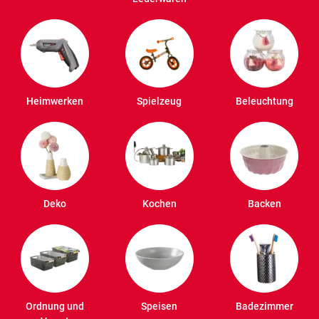
Heimwerken
Spielzeug
Beleuchtung
Deko
Kochen
Backen
Ordnung und
Speisen
Badezimmer