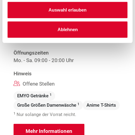
Woolworth – Mainz-Altstadt
Auswahl erlauben
Große Bleiche 17-23
55116 Mainz
Ablehnen
Entfernung
8.82 km
Öffnungszeiten
Mo. - Sa.
09:00 - 20:00 Uhr
Hinweis
Offene Stellen
1
EMYO Getränke
1
Große Größen Damenwäsche
Anime T-Shirts
1
Nur solange der Vorrat reicht.
Mehr Informationen