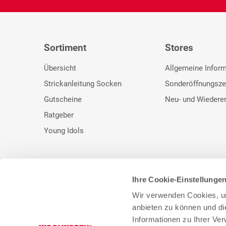
Sortiment
Stores
Übersicht
Allgemeine Infor
Strickanleitung Socken
Sonderöffnungsze
Gutscheine
Neu- und Wiedere
Ratgeber
Young Idols
Ihre Cookie-Einstellunge
* Unser bisheriger Preis. ** UVP des Herstellers.
Wir verwenden Cookies, um
anbieten zu können und di
Informationen zu Ihrer Ve