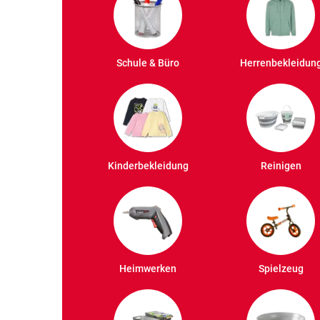
Schule & Büro
Herrenbekleidun
Kinderbekleidung
Reinigen
Heimwerken
Spielzeug