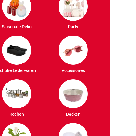
Saisonale Deko
Party
chuhe Lederwaren
Accessoires
Kochen
Backen