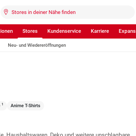
tionen
Stores
Kundenservice
Karriere
Expans
Neu- und Wiedereröffnungen
1
e
Anime T-Shirts
de, Haushaltswaren, Deko und weitere unschlagbare