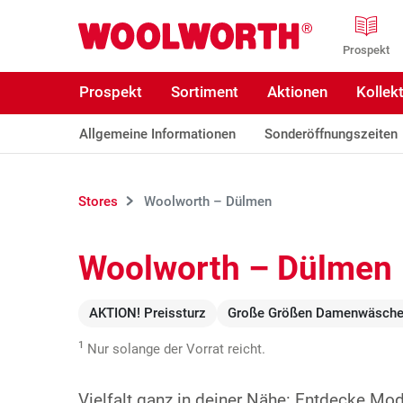
Zum Hauptinhalt
Woolworth GmbH
Prospekt
Prospekt
Sortiment
Aktionen
Kollek
Allgemeine Informationen
Sonderöffnungszeiten
Stores
Woolworth – Dülmen
Woolworth – Dülmen
AKTION! Preissturz
Große Größen Damenwäsch
1
Nur solange der Vorrat reicht.
Vielfalt ganz in deiner Nähe: Entdecke Mo