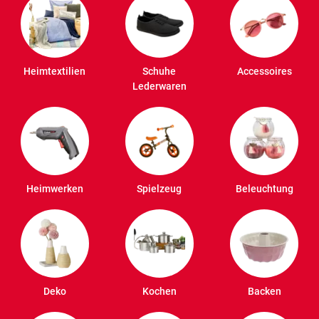
Heimtextilien
Schuhe
Accessoires
Lederwaren
Heimwerken
Spielzeug
Beleuchtung
Deko
Kochen
Backen