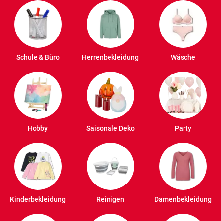
Schule & Büro
Herrenbekleidung
Wäsche
Hobby
Saisonale Deko
Party
Kinderbekleidung
Reinigen
Damenbekleidung