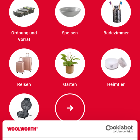
Ordnung und
Speisen
Badezimmer
Vorrat
Reisen
Garten
Heimtier
Elektro