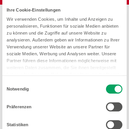
Ihre Cookie-Einstellungen
Stores in der Nähe von
Wir verwenden Cookies, um Inhalte und Anzeigen zu
Woolworth – Haltern am See
personalisieren, Funktionen für soziale Medien anbieten
zu können und die Zugriffe auf unsere Website zu
analysieren. Außerdem geben wir Informationen zu Ihrer
Verwendung unserer Website an unsere Partner für
soziale Medien, Werbung und Analysen weiter. Unsere
Woolworth – Dülmen
Partner führen diese Informationen möglicherweise mit
Halterner Straße 10
weiteren Daten zusammen, die Sie ihnen bereitgestellt
48249 Dülmen
haben oder die sie im Rahmen Ihrer Nutzung der Dienste
gesammelt haben. Weitere Details sowie die
Einwilligungsauswahl
Entfernung
Einstellungen zu den Cookies finden Sie
Notwendig
11.32 km
unter
Datenschutzhinweisen
.
Öffnungszeiten
Präferenzen
Mo. - Fr.
09:00 - 19:00 Uhr
Sa.
09:00 - 18:00 Uhr
Statistiken