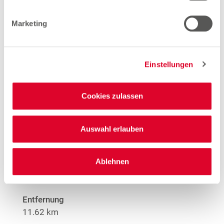
Hinweis
Offene Stellen
Marketing
1
EMYO Getränke
1
Große Größen Damenwäsche
Anime T-Shirts
Einstellungen
1
Nur solange der Vorrat reicht.
Cookies zulassen
Mehr Informationen
Auswahl erlauben
Woolworth – Marl
Ablehnen
Bergstraße 228
45768 Marl
Entfernung
11.62 km