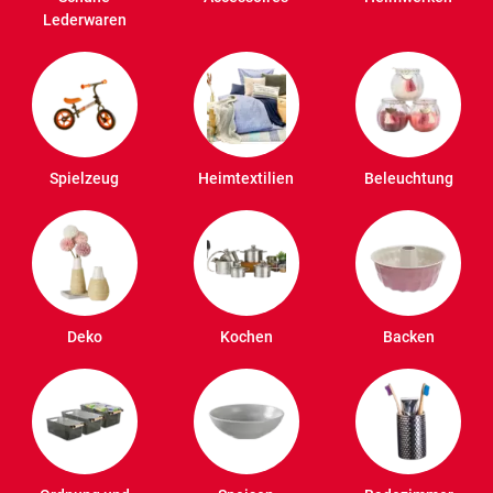
Lederwaren
Spielzeug
Heimtextilien
Beleuchtung
Deko
Kochen
Backen