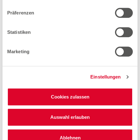
Woolworth – Lauenburg
Präferenzen
Statistiken
Woolworth – Schwarzenbek
Möllner Straße 57
Marketing
21493 Schwarzenbek
Entfernung
Einstellungen
15.87 km
Öffnungszeiten
Cookies zulassen
Mo. - Fr.
10:00 - 19:00 Uhr
Sa.
10:00 - 18:00 Uhr
Auswahl erlauben
Hinweis
Offene Stellen
Ablehnen