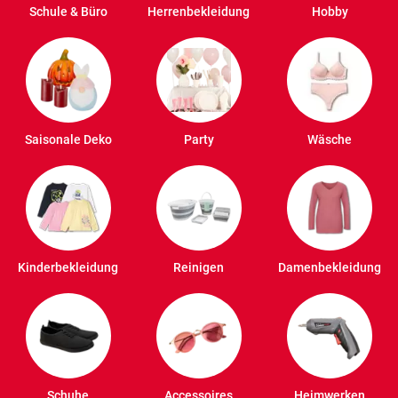
Schule & Büro
Herrenbekleidung
Hobby
Saisonale Deko
Party
Wäsche
Kinderbekleidung
Reinigen
Damenbekleidung
Schuhe
Accessoires
Heimwerken