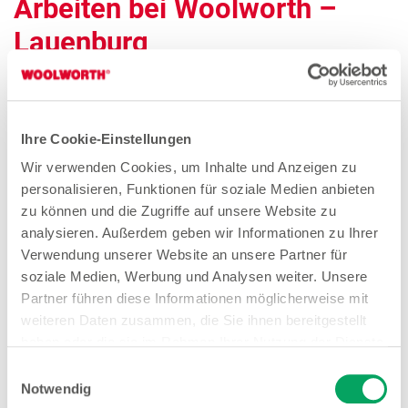
Arbeiten bei Woolworth –
Lauenburg
Quereinsteiger Verkauf Teilzeit (gn*)
Ihre Cookie-Einstellungen
Zum Stellenangebot
Wir verwenden Cookies, um Inhalte und Anzeigen zu
personalisieren, Funktionen für soziale Medien anbieten
zu können und die Zugriffe auf unsere Website zu
analysieren. Außerdem geben wir Informationen zu Ihrer
Verkäuferin Teilzeit (gn*)
Verwendung unserer Website an unsere Partner für
Zum Stellenangebot
soziale Medien, Werbung und Analysen weiter. Unsere
Partner führen diese Informationen möglicherweise mit
weiteren Daten zusammen, die Sie ihnen bereitgestellt
haben oder die sie im Rahmen Ihrer Nutzung der Dienste
gesammelt haben. Weitere Details sowie die
Einwilligungsauswahl
Stores in der Nähe von
Einstellungen zu den Cookies finden Sie
Notwendig
unter
Datenschutzhinweisen
.