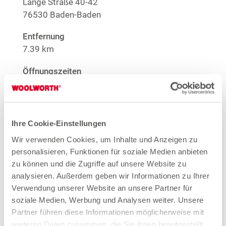
Lange Straße 40-42
76530 Baden-Baden
Entfernung
7.39 km
Öffnungszeiten
Mo. - Sa.
09:00 - 19:00 Uhr
Hinweis
Offene Stellen
Ihre Cookie-Einstellungen
Wir verwenden Cookies, um Inhalte und Anzeigen zu
1
EMYO Getränke
Anime T-Shirts
personalisieren, Funktionen für soziale Medien anbieten
1
Nur solange der Vorrat reicht.
zu können und die Zugriffe auf unsere Website zu
analysieren. Außerdem geben wir Informationen zu Ihrer
Mehr Informationen
Verwendung unserer Website an unsere Partner für
soziale Medien, Werbung und Analysen weiter. Unsere
Partner führen diese Informationen möglicherweise mit
weiteren Daten zusammen, die Sie ihnen bereitgestellt