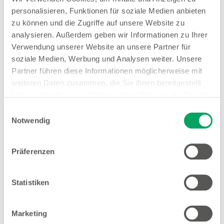
personalisieren, Funktionen für soziale Medien anbieten
Fachinformatiker:in für
zu können und die Zugriffe auf unsere Website zu
Anwendungsentwicklung
analysieren. Außerdem geben wir Informationen zu Ihrer
Verwendung unserer Website an unsere Partner für
soziale Medien, Werbung und Analysen weiter. Unsere
Fachinformatiker:in für Systemintegration
Partner führen diese Informationen möglicherweise mit
weiteren Daten zusammen, die Sie ihnen bereitgestellt
Immobilienkaufleute
haben oder die sie im Rahmen Ihrer Nutzung der Dienste
gesammelt haben. Weitere Details sowie die
Einwilligungsauswahl
Kaufleute für Groß- und
Einstellungen zu den Cookies finden Sie
Notwendig
Außenhandelsmanagement
unter
Datenschutzhinweisen
.
Präferenzen
Kaufleute für Marketingkommunikation
Statistiken
Kaufleute im E-Commerce
Marketing
Kaufleute für Büromanagement