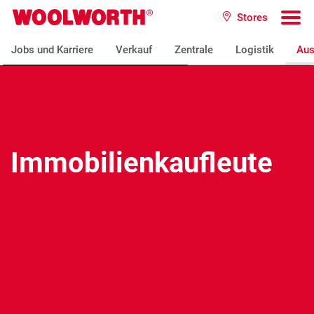
Zum Hauptinhalt
Stores
Woolworth GmbH
To
Jobs und Karriere
Verkauf
Zentrale
Logistik
Aus
Immobilienkaufleute